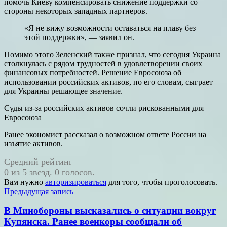
помочь Киеву компенсировать снижение поддержки со
стороны некоторых западных партнеров.
«Я не вижу возможности оставаться на плаву без
этой поддержки», — заявил он.
Помимо этого Зеленский также признал, что сегодня Украина
столкнулась с рядом трудностей в удовлетворении своих
финансовых потребностей. Решение Евросоюза об
использовании российских активов, по его словам, сыграет
для Украины решающее значение.
Суды из-за российских активов сочли рискованными для
Евросоюза
Ранее экономист рассказал о возможном ответе России на
изъятие активов.
Средний рейтинг
0 из 5 звезд. 0 голосов.
Вам нужно
авторизироваться
для того, чтобы проголосовать.
Навигация
Предыдущая запись
по
В Минобороны высказались о ситуации вокруг
записям
Купянска. Ранее военкоры сообщали об