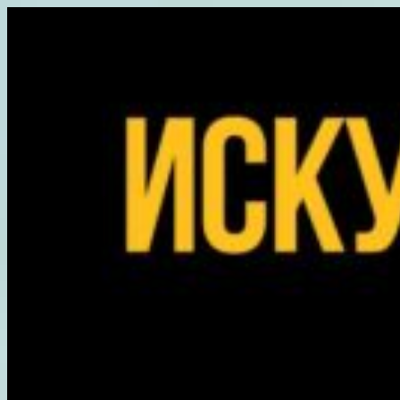
Перейти
к
содержимому