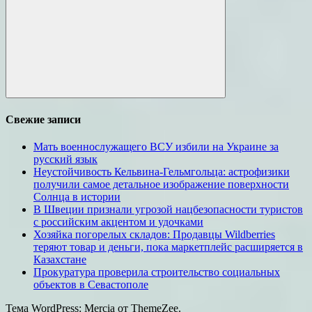
Поиск
Свежие записи
Мать военнослужащего ВСУ избили на Украине за
русский язык
Неустойчивость Кельвина-Гельмгольца: астрофизики
получили самое детальное изображение поверхности
Солнца в истории
В Швеции признали угрозой нацбезопасности туристов
с российским акцентом и удочками
Хозяйка погорелых складов: Продавцы Wildberries
теряют товар и деньги, пока маркетплейс расширяется в
Казахстане
Прокуратура проверила строительство социальных
объектов в Севастополе
Тема WordPress: Mercia от ThemeZee.