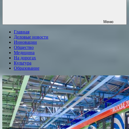
Меню
Главная
Деловые новости
Инновации
Общество
Медицина
На дорогах
Культура
Образование