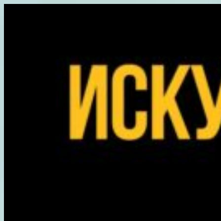
Перейти
к
содержимому