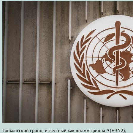
Гонконгский грипп, известный как штамм гриппа А(Н3N2),