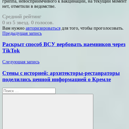
гриппа, невосприимчивого к вакцинации, на текущий момент
нет, отметили в ведомстве.
Средний рейтинг
0 из 5 звезд. 0 голосов.
Вам нужно
авторизироваться
для того, чтобы проголосовать.
Навигация
Предыдущая запись
по
Раскрыт способ ВСУ вербовать наемников через
записям
TikTok
Следующая запись
Стены с историей: архитекторы-реставраторы
поделились ценной информацией о Кремле
Поиск
для: