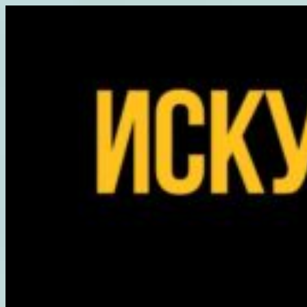
Перейти
к
содержимому