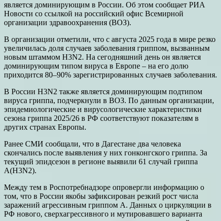
является доминирующим в России. Об этом сообщает РИА
Новости со ссылкой на российский офис Всемирной
организации здравоохранения (ВОЗ).
В организации отметили, что с августа 2025 года в мире резко
увеличилась доля случаев заболевания гриппом, вызванным
новым штаммом H3N2. На сегодняшний день он является
доминирующим типом вируса в Европе – на его долю
приходится 80–90% зарегистрированных случаев заболевания.
В России H3N2 также является доминирующим подтипом
вируса гриппа, подчеркнули в ВОЗ. По данным организации,
эпидемиологические и вирусологические характеристики
сезона гриппа 2025/26 в РФ соответствуют показателям в
других странах Европы.
Ранее СМИ сообщали, что в Дагестане два человека
скончались после выявления у них гонконгского гриппа. За
текущий эпидсезон в регионе выявили 61 случай гриппа
A(Н3N2).
Между тем в Роспотребнадзоре опровергли информацию о
том, что в России якобы зафиксирован резкий рост числа
заражений агрессивным гриппом А. Данных о циркуляции в
РФ нового, сверхагрессивного и мутировавшего варианта