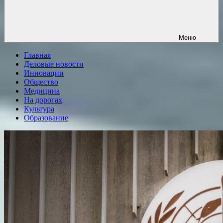
Меню
Главная
Деловые новости
Инновации
Общество
Медицина
На дорогах
Культура
Образование