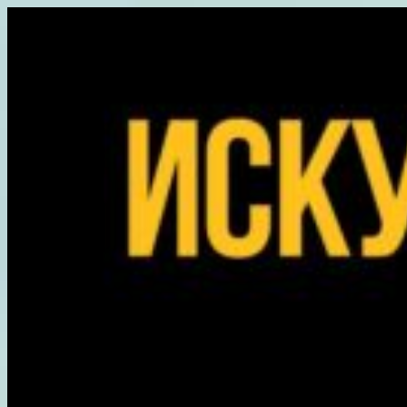
Перейти
к
содержимому