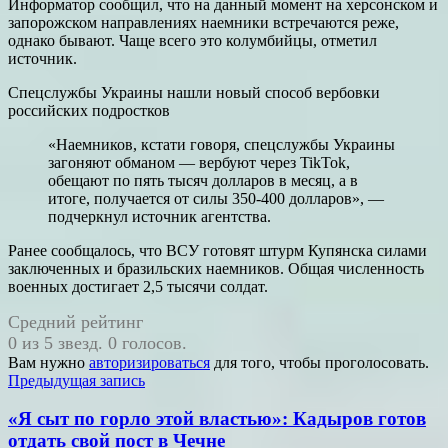
Информатор сообщил, что на данный момент на херсонском и
запорожском направлениях наемники встречаются реже,
однако бывают. Чаще всего это колумбийцы, отметил
источник.
Спецслужбы Украины нашли новый способ вербовки
российских подростков
«Наемников, кстати говоря, спецслужбы Украины
загоняют обманом — вербуют через TikTok,
обещают по пять тысяч долларов в месяц, а в
итоге, получается от силы 350-400 долларов», —
подчеркнул источник агентства.
Ранее сообщалось, что ВСУ готовят штурм Купянска силами
заключенных и бразильских наемников. Общая численность
военных достигает 2,5 тысячи солдат.
Средний рейтинг
0 из 5 звезд. 0 голосов.
Вам нужно
авторизироваться
для того, чтобы проголосовать.
Навигация
Предыдущая запись
по
«Я сыт по горло этой властью»: Кадыров готов
записям
отдать свой пост в Чечне