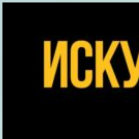
Перейти
к
содержимому