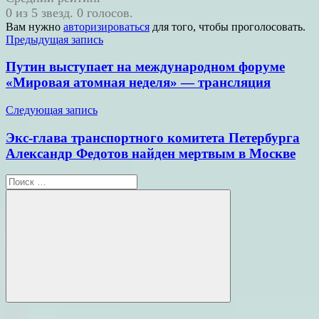
0 из 5 звезд. 0 голосов.
Вам нужно
авторизироваться
для того, чтобы проголосовать.
Навигация
Предыдущая запись
по
Путин выступает на международном форуме
записям
«Мировая атомная неделя» ― трансляция
Следующая запись
Экс-глава транспортного комитета Петербурга
Александр Федотов найден мертвым в Москве
Поиск
для:
Поиск