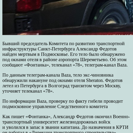
Бывший председатель Комитета по развитию транспортной
инфраструктуры Санкт-Петербурга Александр Федотов
найден мертвым в Подмосковье. Его тело было обнаружено
под окнами отеля в районе аэропорта Шереметьево. Об этом
сообщают «Фонтанка», телеканал «78», телеграм-канал Baza.
По данным телеграм-канала Baza, тело экс-чиновника
обнаружили накануне под окнами отеля Sheraton. Федотов
летел из Петербурга в Волгоград транзитом через Москву,
уточняет телеканал «78».
По информации Baza, проверку по факту гибели проводит
подмосковное управление Следственного комитета
Как пишет «Фонтанка», Александр Федотов окончил Военно-
транспортный университет железнодорожных войск
и уволился в запас в звании капитана. До назначения в КРТИ
он работал в «Дирекции транспортного строительства»