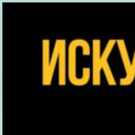
Перейти
к
содержимому