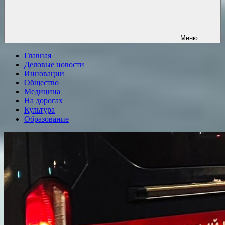
Меню
Главная
Деловые новости
Инновации
Общество
Медицина
На дорогах
Культура
Образование