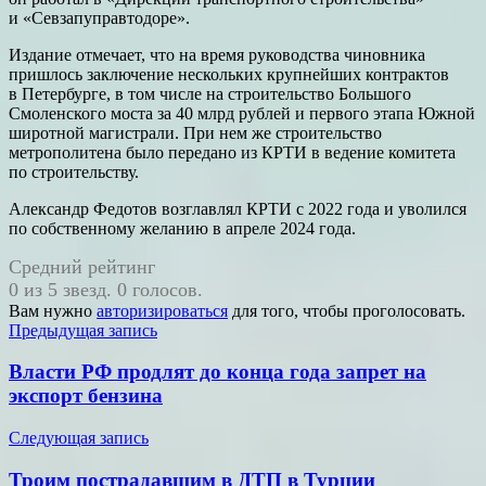
и «Севзапуправтодоре».
Издание отмечает, что на время руководства чиновника
пришлось заключение нескольких крупнейших контрактов
в Петербурге, в том числе на строительство Большого
Смоленского моста за 40 млрд рублей и первого этапа Южной
широтной магистрали. При нем же строительство
метрополитена было передано из КРТИ в ведение комитета
по строительству.
Александр Федотов возглавлял КРТИ с 2022 года и уволился
по собственному желанию в апреле 2024 года.
Средний рейтинг
0 из 5 звезд. 0 голосов.
Вам нужно
авторизироваться
для того, чтобы проголосовать.
Навигация
Предыдущая запись
по
Власти РФ продлят до конца года запрет на
записям
экспорт бензина
Следующая запись
Троим пострадавшим в ДТП в Турции