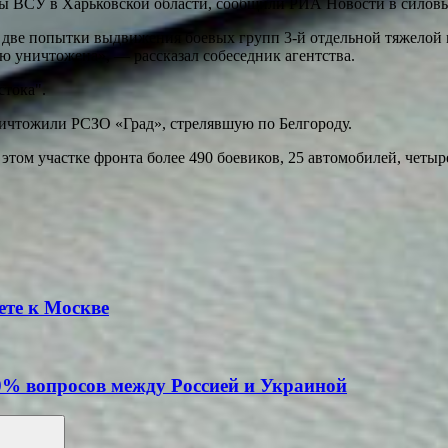
ы ВСУ в Харьковской области, сообщили РИА Новости в силовы
две попытки выдвижения боевых групп 3-й отдельной тяжелой 
ю уничтожена», — рассказал собеседник агентства.
стока".
ничтожили РСЗО «Град», стрелявшую по Белгороду.
ом участке фронта более 490 боевиков, 25 автомобилей, четыре
те к Москве
0% вопросов между Россией и Украиной