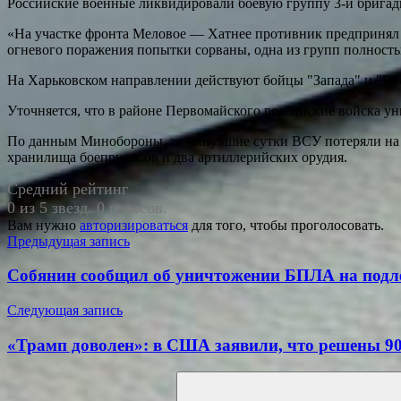
Российские военные ликвидировали боевую группу 3-й бригад
«На участке фронта Меловое — Хатнее противник предпринял 
огневого поражения попытки сорваны, одна из групп полность
На Харьковском направлении действуют бойцы "Запада" и "Во
Уточняется, что в районе Первомайского российские войска у
По данным Минобороны, за минувшие сутки ВСУ потеряли на эт
хранилища боеприпасов и два артиллерийских орудия.
Средний рейтинг
0 из 5 звезд. 0 голосов.
Вам нужно
авторизироваться
для того, чтобы проголосовать.
Навигация
Предыдущая запись
по
Собянин сообщил об уничтожении БПЛА на подле
записям
Следующая запись
«Трамп доволен»: в США заявили, что решены 9
Поиск
для: