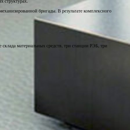
х структурах.
механизированной бригады. В результате комплексного
 склада материальных средств, три станции РЭБ, три