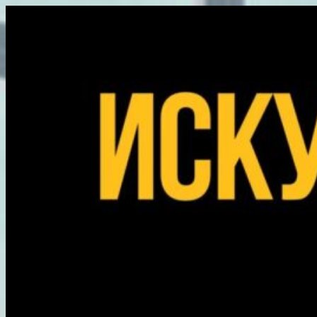
Перейти
к
содержимому