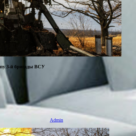
ппу 3-й бригады ВСУ
Admin