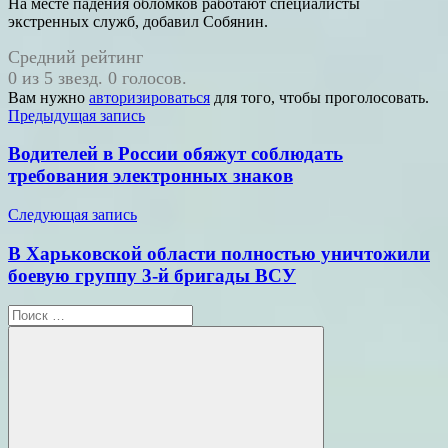
На месте падения обломков работают специалисты
экстренных служб, добавил Собянин.
Средний рейтинг
0 из 5 звезд. 0 голосов.
Вам нужно
авторизироваться
для того, чтобы проголосовать.
Навигация
Предыдущая запись
по
Водителей в России обяжут соблюдать
записям
требования электронных знаков
Следующая запись
В Харьковской области полностью уничтожили
боевую группу 3-й бригады ВСУ
Поиск
для: