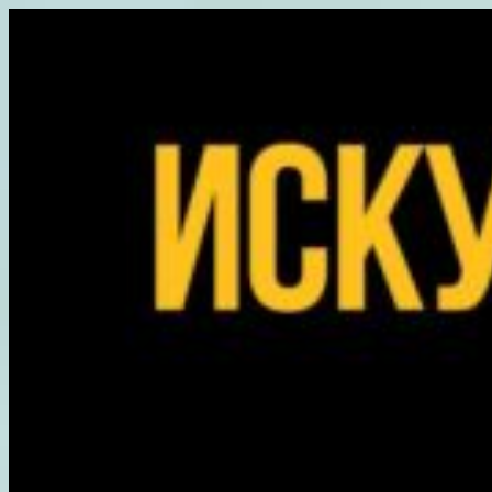
Перейти
к
содержимому