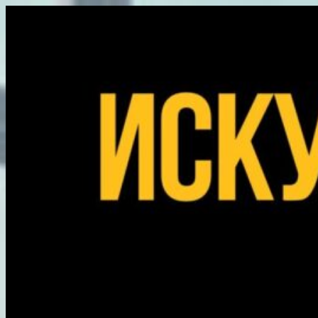
Перейти
к
содержимому