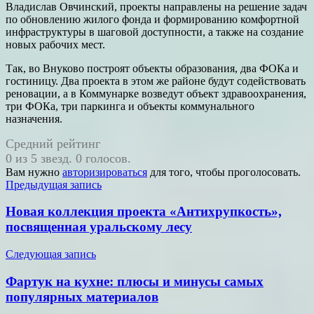
Владислав Овчинский, проекты направлены на решение задач
по обновлению жилого фонда и формированию комфортной
инфраструктуры в шаговой доступности, а также на создание
новых рабочих мест.
Так, во Внуково построят объекты образования, два ФОКа и
гостиницу. Два проекта в этом же районе будут содействовать
реновации, а в Коммунарке возведут объект здравоохранения,
три ФОКа, три паркинга и объекты коммунального
назначения.
Средний рейтинг
0 из 5 звезд. 0 голосов.
Вам нужно
авторизироваться
для того, чтобы проголосовать.
Навигация
Предыдущая запись
по
Новая коллекция проекта «Антихрупкость»,
записям
посвященная уральскому лесу
Следующая запись
Фартук на кухне: плюсы и минусы самых
популярных материалов