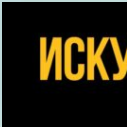
Перейти
к
содержимому