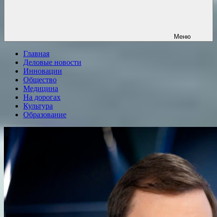
Меню
Главная
Деловые новости
Инновации
Общество
Медицина
На дорогах
Культура
Образование