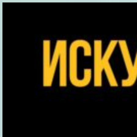
Перейти
к
содержимому