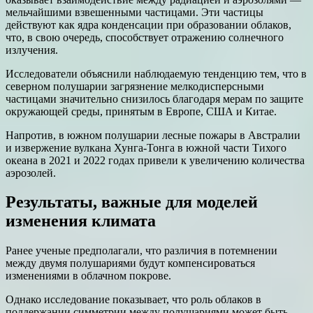
мельчайшими взвешенными частицами. Эти частицы
действуют как ядра конденсации при образовании облаков,
что, в свою очередь, способствует отражению солнечного
излучения.
Исследователи объяснили наблюдаемую тенденцию тем, что в
северном полушарии загрязнение мелкодисперсными
частицами значительно снизилось благодаря мерам по защите
окружающей среды, принятым в Европе, США и Китае.
Напротив, в южном полушарии лесные пожары в Австралии
и извержение вулкана Хунга-Тонга в южной части Тихого
океана в 2021 и 2022 годах привели к увеличению количества
аэрозолей.
Результаты, важные для моделей
изменения климата
Ранее ученые предполагали, что различия в потемнении
между двумя полушариями будут компенсироваться
изменениями в облачном покрове.
Однако исследование показывает, что роль облаков в
поддержании симметрии между полушариями может быть