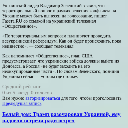
Украинский лидер Владимир Зеленский заявил, что
территориальный вопрос в рамках решения конфликта на
Украине может быть вынесен на голосование, пишет
Газета.RU со ссылкой на украинский телеканал
«Общественное».
«По территориальным вопросам планируют проводить
всеукраинский референдум. Как он будет происходить, пока
неизвестно», — сообщает телеканал.
Как напоминает «Общественное», план США
предусматривает, что украинские войска должны выйти из
Донбасса, а Россия «не будет заходить на его
неоккупированные части». По словам Зеленского, позиция
Украины сейчас — «стоим где стоим».
Средний рейтинг
0 из 5 звезд. 0 голосов.
Вам нужно
авторизироваться
для того, чтобы проголосовать.
Навигация
Предыдущая запись
по
Белый дом: Трамп разочарован Украиной, ему
записям
надоели встречи ради встреч