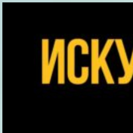
Перейти
к
содержимому