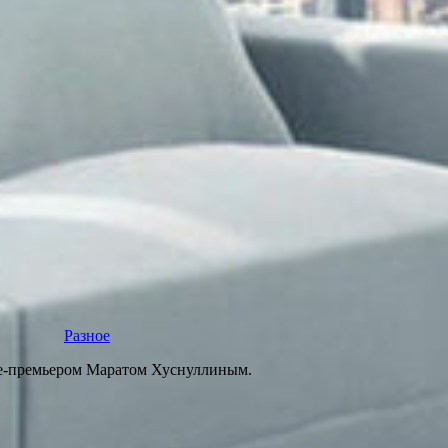
Разное
ице-премьером Маратом Хуснуллиным.