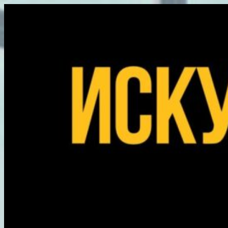
Перейти
к
содержимому