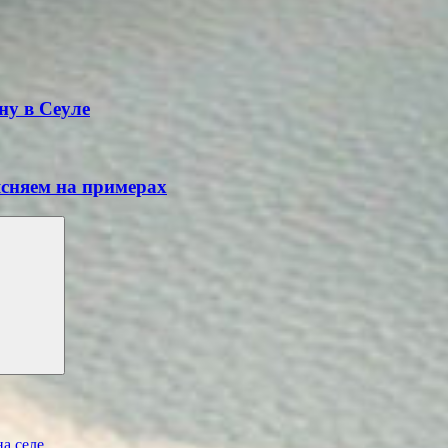
ну в Сеуле
ясняем на примерах
а селе