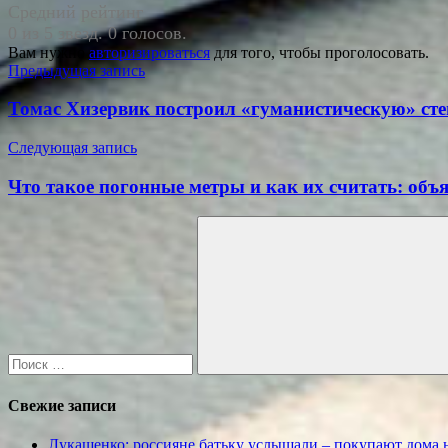
Средний рейтинг
0 из 5 звезд. 0 голосов.
Вам нужно
авторизироваться
для того, чтобы проголосовать.
Навигация
Предыдущая запись
по
Томас Хизервик построил «гуманистическую» сте
записям
Следующая запись
Что такое погонные метры и как их считать: объ
Поиск
для:
Поиск
Свежие записи
Лукашенко: россияне батьку услышали – покупают дома н