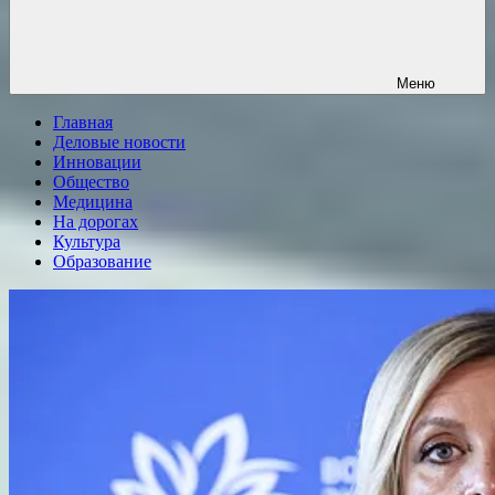
Меню
Главная
Деловые новости
Инновации
Общество
Медицина
На дорогах
Культура
Образование