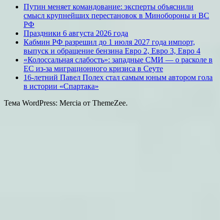
Путин меняет командование: эксперты объяснили
смысл крупнейших перестановок в Минобороны и ВС
РФ
Праздники 6 августа 2026 года
Кабмин РФ разрешил до 1 июля 2027 года импорт,
выпуск и обращение бензина Евро 2, Евро 3, Евро 4
«Колоссальная слабость»: западные СМИ — о расколе в
ЕС из-за миграционного кризиса в Сеуте
16-летний Павел Полех стал самым юным автором гола
в истории «Спартака»
Тема WordPress: Mercia от ThemeZee.