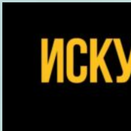
Перейти
к
содержимому