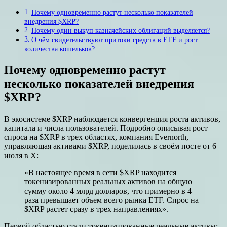
Почему одновременно растут несколько показателей
внедрения $XRP?
Почему один выкуп казначейских облигаций выделяется?
О чём свидетельствуют притоки средств в ETF и рост
количества кошельков?
Почему одновременно растут
несколько показателей внедрения
$XRP?
В экосистеме $XRP наблюдается конвергенция роста активов,
капитала и числа пользователей. Подробно описывая рост
спроса на $XRP в трех областях, компания Evernorth,
управляющая активами $XRP, поделилась в своём посте от 6
июля в X:
«В настоящее время в сети $XRP находится
токенизированных реальных активов на общую
сумму около 4 млрд долларов, что примерно в 4
раза превышает объем всего рынка ETF. Спрос на
$XRP растет сразу в трех направлениях».
Первой областью стали токенизированные реальные активы: