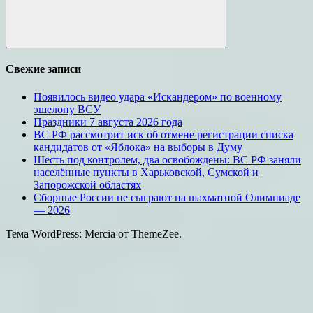
Поиск
Свежие записи
Появилось видео удара «Искандером» по военному
эшелону ВСУ
Праздники 7 августа 2026 года
ВС РФ рассмотрит иск об отмене регистрации списка
кандидатов от «Яблока» на выборы в Думу
Шесть под контролем, два освобождены: ВС РФ заняли
населённые пункты в Харьковской, Сумской и
Запорожской областях
Сборные России не сыграют на шахматной Олимпиаде
— 2026
Тема WordPress: Mercia от ThemeZee.