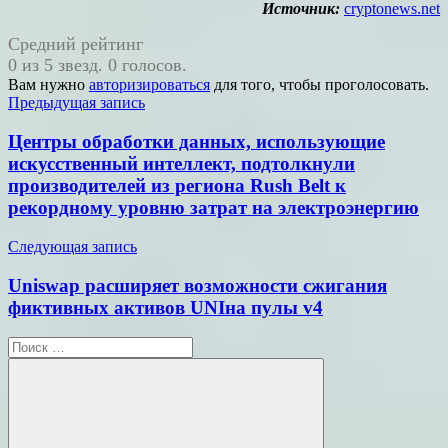
Источник:
cryptonews.net
Средний рейтинг
0 из 5 звезд. 0 голосов.
Вам нужно
авторизироваться
для того, чтобы проголосовать.
Навигация
Предыдущая запись
по
Центры обработки данных, использующие
записям
искусственный интеллект, подтолкнули
производителей из региона Rush Belt к
рекордному уровню затрат на электроэнергию
Следующая запись
Uniswap расширяет возможности сжигания
фиктивных активов UNIна пулы v4
Поиск
для: