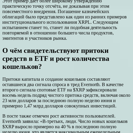
Этот пример дает более широкому утверждению
практическую точку отсчёта, не доказывая при этом
повсеместного внедрения. Погашение казначейских
облигаций было представлено как один из ранних примеров
институционального использования XRPL. Следующим
испытанием станет то, станет ли подобная деятельность
повторяемой в отношении большего числа продуктов,
эмитентов и участников рынка.
О чём свидетельствуют притоки
средств в ETF и рост количества
кошельков?
Притоки капитала и создание кошельков составляют
оставшиеся два сигнала спроса в тред Evernorth. В качестве
второго сигнала спотовые ETF на $XRP зафиксировали
восемь недель подряд чистого притока средств, включая около
23 млн долларов за последнюю полную неделю июня и
примерно 1,47 млрд долларов совокупных инвестиций.
В посте также отмечен рост активности пользователей.
Evernorth заявила: «В-третьих, люди. Число новых кошельков
$XRP выросло примерно на 40 % в последнюю полную
неделю июня, что является максимальным еженедельным