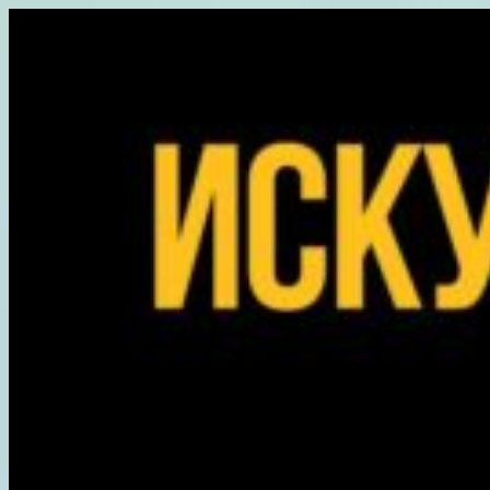
Перейти
к
содержимому