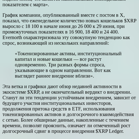
показателем с марта».
График компании, опубликованный вместе с постом в X,
показал, что еженедельное количество новых кошельков $XRP
выросло с 18 100 в начале июня до 26 000 к 29 июня, при
промежуточных показателях в 16 900, 18 400 и 24 400.
Evernorth охарактеризовала эту совокупную тенденцию как
спрос, возникающий из нескольких направлений:
«Токенизированные активы, институциональный
капитал и новые кошельки — все растут
одновременно. Три разных формы спроса,
указывающие в одном направлении. Вот как
выглядит раннее внедрение вблизи».
Эта ветка и графики дают обзор недавней активности в
экосистеме $XRP, а не окончательный вердикт о внедрении.
Станут ли эти тенденции устойчивым внедрением, зависит от
будущего участия институциональных инвесторов,
продолжения притока средств в ETF, использования
токенизированных активов и долгосрочного взаимодействия
с сетью. Более обширные данные, накопленные с течением
времени, позволят прояснить, означает ли отмеченный рост
долгосрочный сдвиг в процессе внедрения $XRP Ledger.