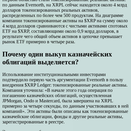
по данным Evernorth, на XRPL сейчас находится около 4 млрд
долларов токенизированных реальных активов,
распределенных по более чем 500 продуктам. На диаграмме
компании токенизированные активы на $XRP на сумму около
4 млрд долларов сравниваются с чистыми активами спотовых
ETF на $XRP, составляющими около 0,9 млрд долларов, в
результате чего общий объем активов в цепочке превышает
рынок ETF примерно в четыре раза.
Почему один выкуп казначейских
облигаций выделяется?
Использование институциональными инвесторами
подтвердило первую часть аргументации Evernorth в пользу
внедрения $XRP Ledger: токенизированные реальные активы.
Компания уточнила: «В начале этого года операция по
погашению казначейских облигаций, осуществленная
JPMorgan, Ondo и Mastercard, была завершена на XRPL
примерно за четыре секунды, по данным участвовавших в ней
компаний». Эти активы были описаны как токенизированные
казначейские облигации, фонды и другие реальные активы,
зарегистрированные в реестре.