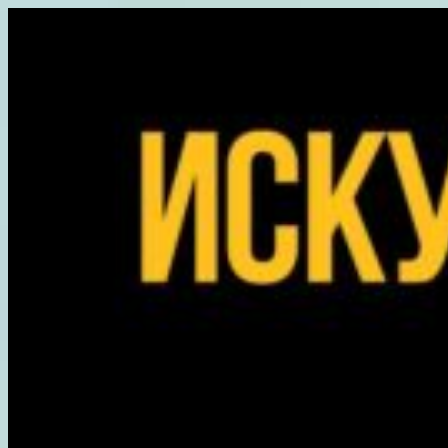
Перейти
к
содержимому