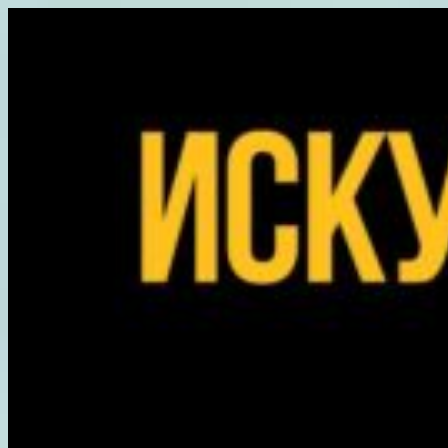
Перейти
к
содержимому