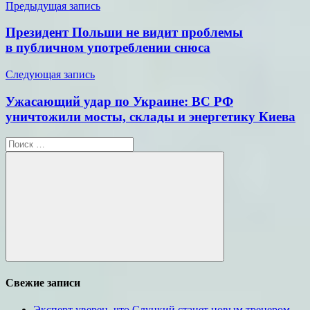
Навигация
Предыдущая запись
по
Президент Польши не видит проблемы
записям
в публичном употреблении снюса
Следующая запись
Ужасающий удар по Украине: ВС РФ
уничтожили мосты, склады и энергетику Киева
Поиск
для:
Поиск
Свежие записи
Эксперт уверен, что Слуцкий станет новым тренером