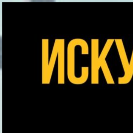
Перейти
к
содержимому