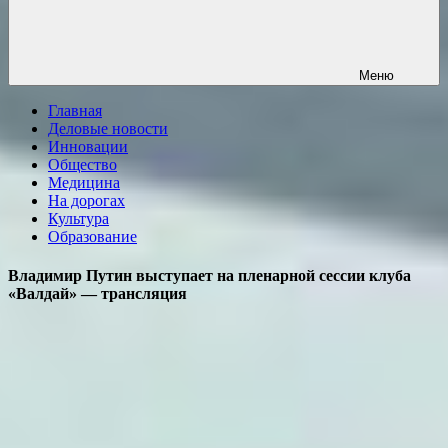
Меню
Главная
Деловые новости
Инновации
Общество
Медицина
На дорогах
Культура
Образование
Владимир Путин выступает на пленарной сессии клуба
«Валдай» ― трансляция