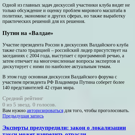
Одной из главных задач дискуссий участники клуба видят не
только обсуждение и оценку проблем мирового масштаба в
политике, экономике и других сферах, но также выработку
практических решений для их решения.
Путин на «Валдае»
Участие президента России в дискуссиях Валдайского клуба
также стало традицией – российский лидер присутствует на
заседаниях с 2004 года, выступает с программной речью, а
затем отвечает на многочисленные вопросы экспертов и
дискутирует с ними по наиболее актуальным темам.
В этом году основная дискуссия Валдайского форума с
участием президента РФ Владимира Путина соберет более
140 представителей 42 стран мира.
Средний рейтинг
0 из 5 звезд. 0 голосов.
Вам нужно
авторизироваться
для того, чтобы проголосовать.
Навигация
Предыдущая запись
по
Эксперты предупредили: закон о локализации
записям
такси может навредить отрасли