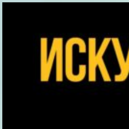
Перейти
к
содержимому