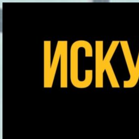
Перейти
к
содержимому