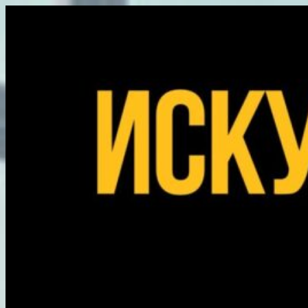
Перейти
к
содержимому