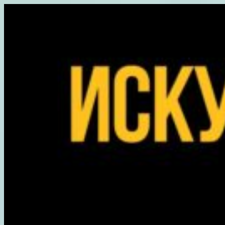
Перейти
к
содержимому