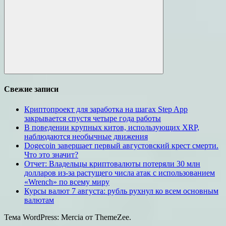
Поиск
Свежие записи
Криптопроект для заработка на шагах Step App
закрывается спустя четыре года работы
В поведении крупных китов, использующих XRP,
наблюдаются необычные движения
Dogecoin завершает первый августовский крест смерти.
Что это значит?
Отчет: Владельцы криптовалюты потеряли 30 млн
долларов из-за растущего числа атак с использованием
«Wrench» по всему миру
Курсы валют 7 августа: рубль рухнул ко всем основным
валютам
Тема WordPress: Mercia от ThemeZee.