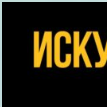
Перейти
к
содержимому