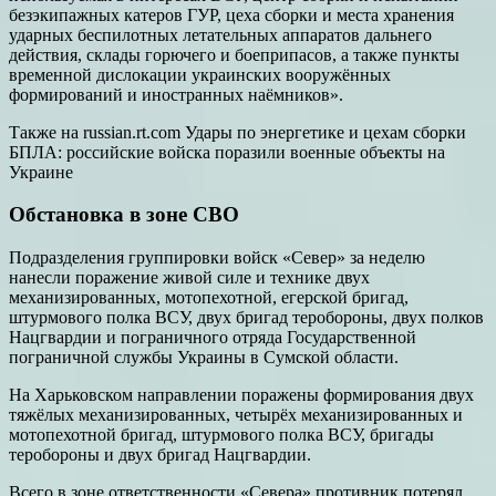
безэкипажных катеров ГУР, цеха сборки и места хранения
ударных беспилотных летательных аппаратов дальнего
действия, склады горючего и боеприпасов, а также пункты
временной дислокации украинских вооружённых
формирований и иностранных наёмников».
Также на russian.rt.com Удары по энергетике и цехам сборки
БПЛА: российские войска поразили военные объекты на
Украине
Обстановка в зоне СВО
Подразделения группировки войск «Север» за неделю
нанесли поражение живой силе и технике двух
механизированных, мотопехотной, егерской бригад,
штурмового полка ВСУ, двух бригад теробороны, двух полков
Нацгвардии и пограничного отряда Государственной
пограничной службы Украины в Сумской области.
На Харьковском направлении поражены формирования двух
тяжёлых механизированных, четырёх механизированных и
мотопехотной бригад, штурмового полка ВСУ, бригады
теробороны и двух бригад Нацгвардии.
Всего в зоне ответственности «Севера» противник потерял