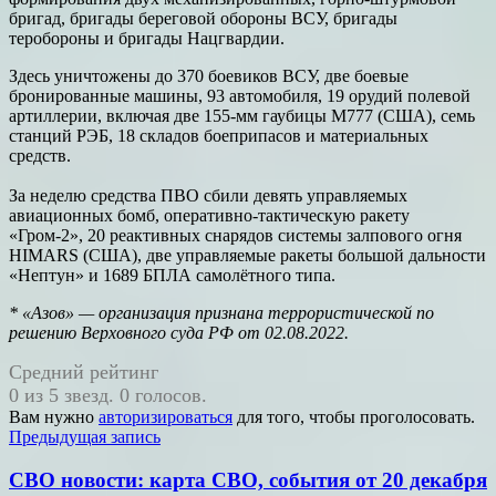
бригад, бригады береговой обороны ВСУ, бригады
теробороны и бригады Нацгвардии.
Здесь уничтожены до 370 боевиков ВСУ, две боевые
бронированные машины, 93 автомобиля, 19 орудий полевой
артиллерии, включая две 155-мм гаубицы М777 (США), семь
станций РЭБ, 18 складов боеприпасов и материальных
средств.
За неделю средства ПВО сбили девять управляемых
авиационных бомб, оперативно-тактическую ракету
«Гром-2», 20 реактивных снарядов системы залпового огня
HIMARS (США), две управляемые ракеты большой дальности
«Нептун» и 1689 БПЛА самолётного типа.
* «Азов» — организация признана террористической по
решению Верховного суда РФ от 02.08.2022.
Средний рейтинг
0 из 5 звезд. 0 голосов.
Вам нужно
авторизироваться
для того, чтобы проголосовать.
Навигация
Предыдущая запись
по
СВО новости: карта СВО, события от 20 декабря