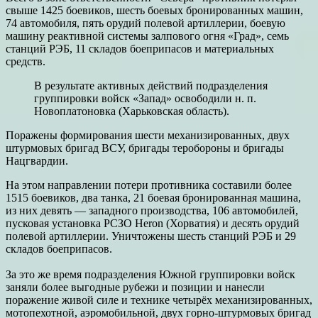
свыше 1425 боевиков, шесть боевых бронированных машин,
74 автомобиля, пять орудий полевой артиллерии, боевую
машину реактивной системы залпового огня «Град», семь
станций РЭБ, 11 складов боеприпасов и материальных
средств.
В результате активных действий подразделения
группировки войск «Запад» освободили н. п.
Новоплатоновка (Харьковская область).
Поражены формирования шести механизированных, двух
штурмовых бригад ВСУ, бригады теробороны и бригады
Нацгвардии.
На этом направлении потери противника составили более
1515 боевиков, два танка, 21 боевая бронированная машина,
из них девять — западного производства, 106 автомобилей,
пусковая установка РСЗО Heron (Хорватия) и десять орудий
полевой артиллерии. Уничтожены шесть станций РЭБ и 29
складов боеприпасов.
За это же время подразделения Южной группировки войск
заняли более выгодные рубежи и позиции и нанесли
поражение живой силе и технике четырёх механизированных,
мотопехотной, аэромобильной, двух горно-штурмовых бригад