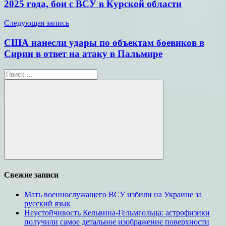
записям
2025 года, бои с ВСУ в Курской области
Следующая запись
США нанесли удары по объектам боевиков в
Сирии в ответ на атаку в Пальмире
Поиск
для:
Поиск
Свежие записи
Мать военнослужащего ВСУ избили на Украине за
русский язык
Неустойчивость Кельвина-Гельмгольца: астрофизики
получили самое детальное изображение поверхности