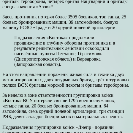
бригады теробороны, четырёх бригад Нацгвардии и бригады
спецназначения «Азов»*.
Здесь противник потерял более 3505 боевиков, три танка, 25
боевых бронированных машин, 39 автомобилей, боевую
машину РСЗО «Град» и 20 орудий полевой артиллерии.
Подразделения «Востока» продолжили
продвижение в глубину обороны противника и в
результате решительных действий освободили
населённые пункты Песчаное, Герасимовка
(Днепропетровская область) и Варваровка
(Запорожская область).
На этом направлении поражены живая сила и техника двух
механизированных, двух штурмовых бригад, трёх штурмовых
полков ВСУ, бригады морской пехоты и бригады теробороны.
За неделю в зоне ответственности группировки войск
«Восток» ВСУ потеряли свыше 1795 военнослужащих,
четыре танка, 20 боевых бронированных машин, 64
автомобиля, семь орудий полевой артиллерии, три станции
РЭБ, девять складов боеприпасов и материальных средств.
Подразделения группировки войск «Днепр» поразили
формирования двух механизированных, горно-штурмовой