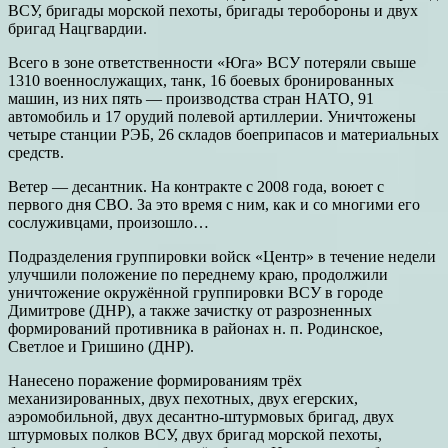
ВСУ, бригады морской пехоты, бригады теробороны и двух
бригад Нацгвардии.
Всего в зоне ответственности «Юга» ВСУ потеряли свыше
1310 военнослужащих, танк, 16 боевых бронированных
машин, из них пять — производства стран НАТО, 91
автомобиль и 17 орудий полевой артиллерии. Уничтожены
четыре станции РЭБ, 26 складов боеприпасов и материальных
средств.
Ветер — десантник. На контракте с 2008 года, воюет с
первого дня СВО. За это время с ним, как и со многими его
сослуживцами, произошло…
Подразделения группировки войск «Центр» в течение недели
улучшили положение по переднему краю, продолжили
уничтожение окружённой группировки ВСУ в городе
Димитрове (ДНР), а также зачистку от разрозненных
формирований противника в районах н. п. Родинское,
Светлое и Гришино (ДНР).
Нанесено поражение формированиям трёх
механизированных, двух пехотных, двух егерских,
аэромобильной, двух десантно-штурмовых бригад, двух
штурмовых полков ВСУ, двух бригад морской пехоты,