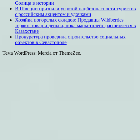
Солнца в истории
В Швеции признали угрозой нацбезопасности туристов
с российским акцентом и удочками
Хозяйка погорелых складов: Продавцы Wildberries
теряют товар и деньги, пока маркетплейс расширяется в
Казахстане
Прокуратура проверила строительство социальных
объектов в Севастополе
Тема WordPress: Mercia от ThemeZee.