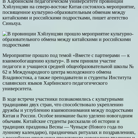
В Харбинском педагогическом университете провинции
Хэйлунцзян на северо-востоке Китая состоялось мероприятие,
посвященное культурно-образовательным обменам между
китайскими и российскими подростками, пишет агентство
Синьхуа.
Мероприятие прошло под темой «Вместе с партнерами — к
взаимообогащению культур». В нем приняли участие
педагоги и учащиеся средней общеобразовательной школы №
62 и Международного центра молодежного обмена
Владивостока, а также преподаватели и студенты Института
славянских языков Харбинского педагогического
университета.
В ходе встречи участники познакомились с культурными
традициями двух стран, что способствовало укреплению
дружбы и углублению взаимопонимания между подростками
Китая и России. Особое внимание было уделено новогодним
обычаям. Китайские студенты рассказали об истории и
традициях праздника Весны — Чуньцзе (Нового года по
лунному календарю), праздничных ритуалах и поздравлениях,
а российские школьники представили новогодние традиции и