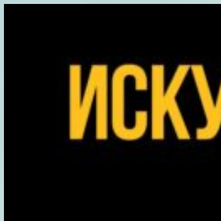
Перейти
к
содержимому