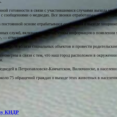
.
ой готовности в связи с участившимися случаями выхода медве
с сообщениями о медведях. Все звонки отработаны», — сообщил 
а постоянной основе отрабатывают сообщения о выходе хищнико
вных служб, включая полицию, чтобы информация о появлении 
, — отметил он.
контроль вблизи социальных объектов и провести родительские
кономерны в связи с тем, что наш город расположен в окружении
и.
дведей в Петропавловске-Камчатском, Вилючинске, в населенны
о около 75 обращений граждан о выходе этих животных в населе
дну КНДР