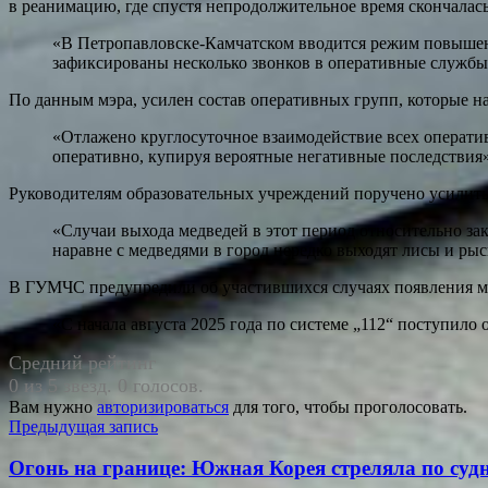
в реанимацию, где спустя непродолжительное время скончалась
«В Петропавловске-Камчатском вводится режим повышенн
зафиксированы несколько звонков в оперативные службы 
По данным мэра, усилен состав оперативных групп, которые н
«Отлажено круглосуточное взаимодействие всех операти
оперативно, купируя вероятные негативные последствия»
Руководителям образовательных учреждений поручено усилить 
«Случаи выхода медведей в этот период относительно за
наравне с медведями в город нередко выходят лисы и рыс
В ГУМЧС предупредили об участившихся случаях появления ме
«С начала августа 2025 года по системе „112“ поступил
Средний рейтинг
0 из 5 звезд. 0 голосов.
Вам нужно
авторизироваться
для того, чтобы проголосовать.
Навигация
Предыдущая запись
по
Огонь на границе: Южная Корея стреляла по су