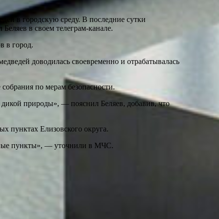
дей в городскую среду. В последние сутки
Беляев в своем телеграм-канале.
в в город.
медведей доводилась своевременно и отрабатывалась
 собрания по мерам безопасности.
 дикой природы», — пояснил Беляев, добавив, что
х пунктах Елизовского округа.
нные пункты», — уточнили в МЧС.