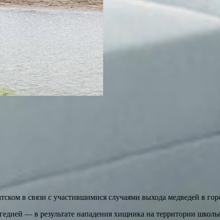
ком в связи с участившимися случаями выхода медведей в горо
рагедией — в результате нападения хищника на территории шко