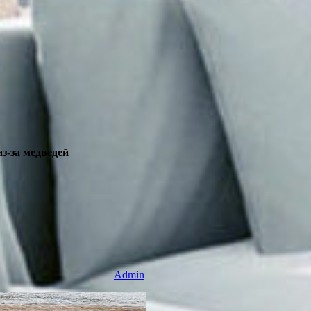
з-за медведей
Admin