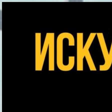
Перейти
к
содержимому