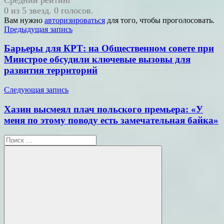
0 из 5 звезд. 0 голосов.
Вам нужно
авторизироваться
для того, чтобы проголосовать.
Навигация
Предыдущая запись
по
Барьеры для КРТ: на Общественном совете при
записям
Минстрое обсудили ключевые вызовы для
развития территорий
Следующая запись
Хазин высмеял плач польского премьера: «У
меня по этому поводу есть замечательная байка»
Поиск
для: