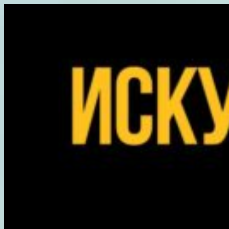
Перейти
к
содержимому