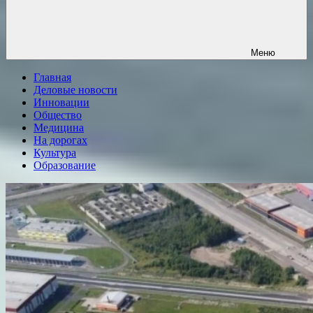
Меню
Главная
Деловые новости
Инновации
Общество
Медицина
На дорогах
Культура
Образование