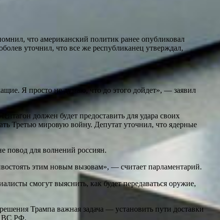
помнил, что американский политик ранее опубликовал
оболев уточнил, что все же республиканец утверждал,
щие. Я просто не думаю, что до этого дойдет», — заявил
Пентагон должен будет предоставить для удара своих
вать Третью мировую войну. Депутат уточнил, что ядерные
е повод для волнений россиян.
отивостоять этим новым вызовам», — считает парламентарий.
алисты смогут выяснить, как будет передаваться оружие,
 решения Трампа важная задача — установить пути доставки
м ВС РФ.