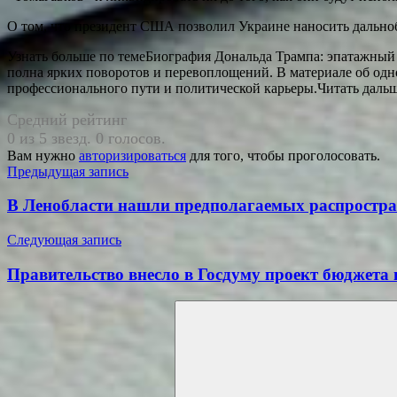
О том, что президент США позволил Украине наносить дальноб
Узнать больше по темеБиография Дональда Трампа: эпатажный
полна ярких поворотов и перевоплощений. В материале об одно
профессионального пути и политической карьеры.Читать даль
Средний рейтинг
0 из 5 звезд. 0 голосов.
Вам нужно
авторизироваться
для того, чтобы проголосовать.
Навигация
Предыдущая запись
по
В Ленобласти нашли предполагаемых распростра
записям
Следующая запись
Правительство внесло в Госдуму проект бюджета 
Поиск
для: