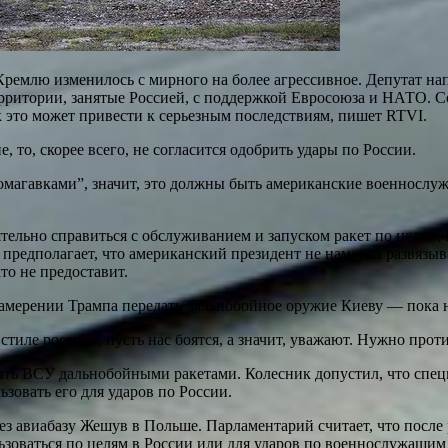
ремлю изменилось с мирного на более агрессивное. Депутат на
территории, занятые Россией, с поддержкой Евросоюза и НАТО. С
к это может привести к серьезным последствиям, пишет RTVI.
 то, скорее всего, не согласится одобрить удары по России.
омагавками”, значит, это должны быть американские военнослужа
тельно справиться с обслуживанием и запуском ракет по целям, 
в предполагает, что американский президент не намерен развязы
то не предоставит.
намерении Трампа передать дальнобойное оружие Киеву — пока н
 в стиле россиян, пусть нас боятся, а значит, уважают. Нужно пр
ить ВСУ дальнобойными ракетами. Колесник допустил, что специ
ьзовать его для ударов по России.
ез авиабазу Жешув в Польше. Парламентарий считает, что после
льзоваться по целям в России или для ударов по военнослужащи