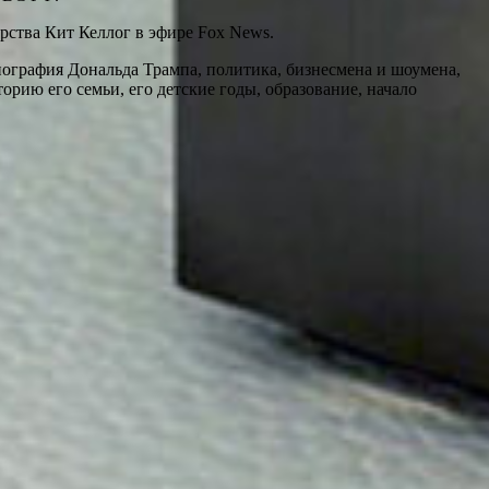
рства Кит Келлог в эфире Fox News.
графия Дональда Трампа, политика, бизнесмена и шоумена,
рию его семьи, его детские годы, образование, начало