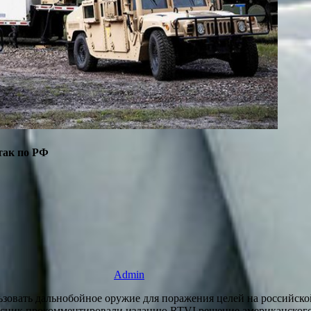
так по РФ
Admin
овать дальнобойное оружие для поражения целей на российско
сник прокомментировали изданию RTVI решение американского 