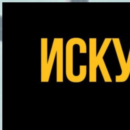
Перейти
к
содержимому