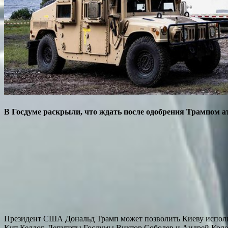
В Госдуме раскрыли, что ждать после одобрения Трампом а
Президент США Дональд Трамп может позволить Киеву использ
Кит Келлог. Депутаты Госдумы Виктор Соболев и Андрей Коле