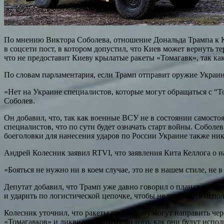
По мнению Виктора Соболева, отношение Дональда Трампа к К
в соцсети пост, в котором допустил, что Киев может вернуть 
что не предоставит Киеву крылатые ракеты «Томагавк», так ка
По словам парламентария, если Трамп отправит оружие Украине,
«Нет на Украине специалистов, которые могут обращаться с “Т
Соболев.
Он добавил, что, так как военные ВСУ не в состоянии самостоя
специалистов, что по сути будет означать старт войны. Соболе
боеголовки для нанесения ударов по России Украине также ник
Андрей Колесник заявил RTVI, что заявления Кита Келлога о 
«Бояться не нужно ни в коем случае, это не в нашем стиле, не
Депутат добавил, что Трамп уже давно говорил о планах снабд
и ударить по логистической цепочке, чтобы не позволить испол
Колесник уточнил, что ракеты на Украину могут направить чер
«Томагавков» и ликвидировать их до того, как они будут испо