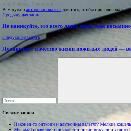
0 из 5 звезд. 0 голосов.
Вам нужно
авторизироваться
для того, чтобы проголосовать.
Навигация
Предыдущая запись
по
Не паникуйте, это всего лишь паук! Как восьмин
записям
Следующая запись
Лукашенко: качество жизни пожилых людей — ва
Поиск
для:
Поиск
Свежие записи
Наконец-то биткоин и альткоины взлетят? Мелкие кошел
Microsoft объявляет о появлении новой вирусной угрозы!