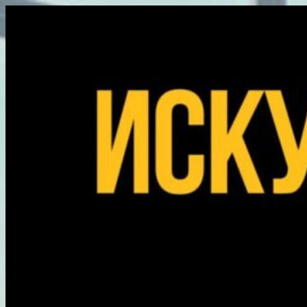
Перейти
к
содержимому