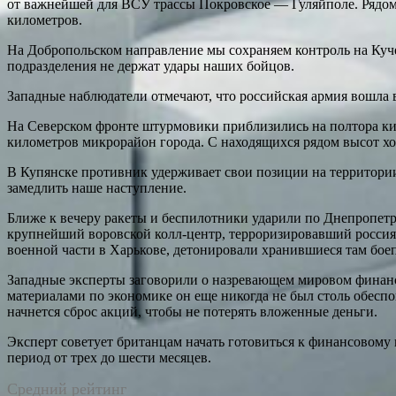
от важнейшей для ВСУ трассы Покровское — Гуляйполе. Рядом
километров.
На Добропольском направление мы сохраняем контроль на Ку
подразделения не держат удары наших бойцов.
Западные наблюдатели отмечают, что российская армия вошла 
На Северском фронте штурмовики приблизились на полтора ки
километров микрорайон города. С находящихся рядом высот хо
В Купянске противник удерживает свои позиции на территори
замедлить наше наступление.
Ближе к вечеру ракеты и беспилотники ударили по Днепропет
крупнейший воровской колл-центр, терроризировавший россиян
военной части в Харькове, детонировали хранившиеся там бое
Западные эксперты заговорили о назревающем мировом финансо
материалами по экономике он еще никогда не был столь обе
начнется сброс акций, чтобы не потерять вложенные деньги.
Эксперт советует британцам начать готовиться к финансовому 
период от трех до шести месяцев.
Средний рейтинг