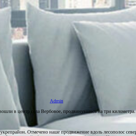
Admin
ошли в центр села Вербовое, продвинувшись на три километра
укрепрайон. Отмечено наше продвижение вдоль лесополос север