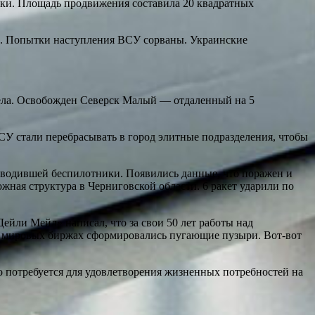
ки. Площадь продвижения составила 20 квадратных
и. Попытки наступления ВСУ сорваны. Украинские
ела. Освобожден Северск Малый — отдаленный на 5
У стали перебрасывать в город элитные подразделения, чтобы
зводившей беспилотники. Появились данные, что поражен и
ная структура в Черниговской области. 6 ракет ударили по
ейли Мейл» написал, что за свои 50 лет работы над
а мировых биржах сформировались пугающие пузыри. Вот-вот
ко потребуется для удовлетворения жизненных потребностей на