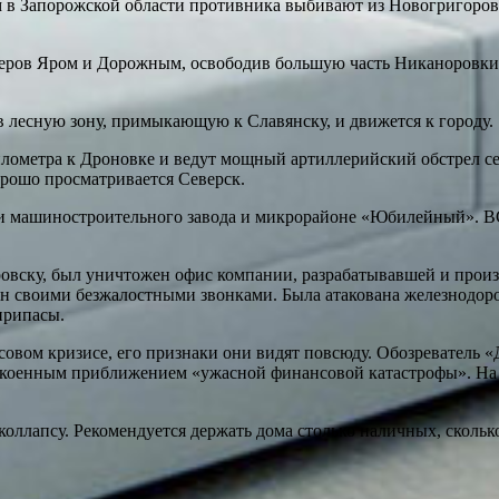
 в Запорожской области противника выбивают из Новогригоров
черов Яром и Дорожным, освободив большую часть Никаноровк
в лесную зону, примыкающую к Славянску, и движется к городу.
лометра к Дроновке и ведут мощный артиллерийский обстрел с
рошо просматривается Северск.
и машиностроительного завода и микрорайоне «Юбилейный». ВС
ровску, был уничтожен офис компании, разрабатывавшей и прои
 своими безжалостными звонками. Была атакована железнодорож
припасы.
вом кризисе, его признаки они видят повсюду. Обозреватель «Д
спокоенным приближением «ужасной финансовой катастрофы». Н
коллапсу. Рекомендуется держать дома столько наличных, сколь