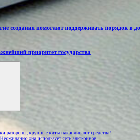
огие создания помогают поддерживать порядок в д
жнейший приоритет государства
ьки разорены, крупные киты накапливают средства!
 Неожиданно она использует сеть альткоинов