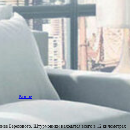
Разное
.
нее Березового. Штурмовики находятся всего в 12 километрах