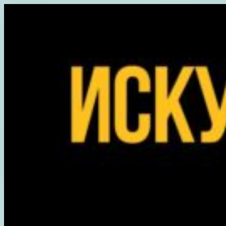
Перейти
к
содержимому