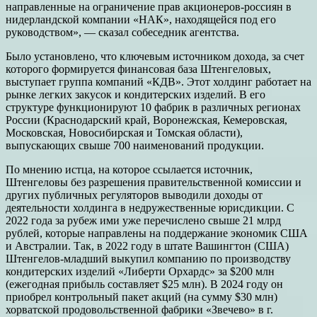
направленные на ограничение прав акционеров-россиян в
нидерландской компании «НАК», находящейся под его
руководством», — сказал собеседник агентства.
Было установлено, что ключевым источником дохода, за счет
которого формируется финансовая база Штенгеловых,
выступает группа компаний «КДВ». Этот холдинг работает на
рынке легких закусок и кондитерских изделий. В его
структуре функционируют 10 фабрик в различных регионах
России (Краснодарский край, Воронежская, Кемеровская,
Московская, Новосибирская и Томская области),
выпускающих свыше 700 наименований продукции.
По мнению истца, на которое ссылается источник,
Штенгеловы без разрешения правительственной комиссии и
других публичных регуляторов выводили доходы от
деятельности холдинга в недружественные юрисдикции. С
2022 года за рубеж ими уже перечислено свыше 21 млрд
рублей, которые направлены на поддержание экономик США
и Австралии. Так, в 2022 году в штате Вашингтон (США)
Штенгелов-младший выкупил компанию по производству
кондитерских изделий «Либерти Орхардс» за $200 млн
(ежегодная прибыль составляет $25 млн). В 2024 году он
приобрел контрольный пакет акций (на сумму $30 млн)
хорватской продовольственной фабрики «Звечево» в г.