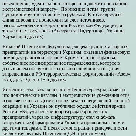
объединение, «деятельность которого подлежит признанию
экстремистской и запрету». По мнению истца, группа
функционирует в основном за рубежом. В то же время ее
финансирование происходит за счет источников,
расположенных на территории Российской Федерации, а
также иных государств (Австралия, Нидерланды, Украина,
Хорватия и других).
Николай Штенгелов, будучи владельцем крупных аграрных
предприятий на территории Украины, оказывал финансовую
помощь украинской стороне. Кроме того, он образовал
собственное военизированное подразделение, которое в
дальнейшем послужило кадровой основой для создания
запрещенных в РФ террористических формирований «Азов»,
«Айдар», «Днепр-1» и других.
Источник, ссылаясь на позицию Генпрокуратуры, отметил,
что политические взгляды и экстремистские убеждения отца
разделяет его сын Денис: после начала специальной военной
операции на Украине он публично осудил действия армии
России. «Будучи бенефициаром ряда европейских
предприятий, через их инфраструктуру стал снабжать
вооруженные формирования Украины продовольствием и
другими товарами. В целях демонстрации приверженности
киевскому режиму Штенгелов Д.Н. принял меры,