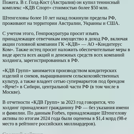
Пожега. В г. Голд-Кост (Австралия) он купил теннисный
комплекс «КДВ Спорт» стоимостью более $50 млн.
Штенгеловы более 10 лет назад покинули пределы РФ,
проживают на территории Австралии, Украины и США.
С учетом этого, Генпрокуратура просит изъять
принадлежащее ответчикам имущество в доход РФ, включая
акции головной компании ГК «КДВ» — АО «Кондитерус
Ком». Также истец просит наложить обеспечительные меры в
виде ареста всех акций и денежных средств всех компаний
холдинга, зарегистрированных в РФ.
«КДВ Групп» занимается производством кондитерских
изделий и снеков, выращиванием сельскохозяйственных
культур, а также владеет сетью супермаркетов под брендом
«Ярче!» в Сибири, центральной части РФ (в том числе в
Москве).
В отчетности «КДВ Групп» за 2023 год говорится, что
холдинг принадлежит гражданину РФ — без указания имени
и фамилии. По данным Forbes, принадлежащие Штенгелову
активы по итогам 2024 года были оценены в $1,4 млрд (98-е
место в рейтинге российских миллиардеров).