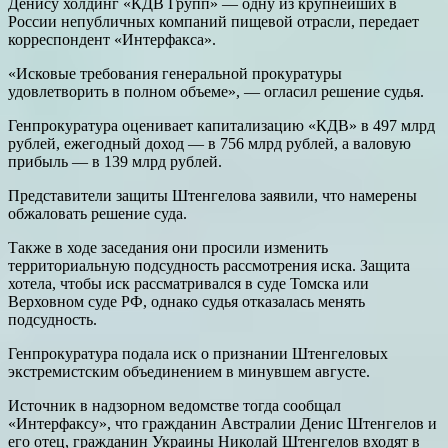
Денису холдинг «КДВ Групп» — одну из крупнейших в
России непубличных компаний пищевой отрасли, передает
корреспондент «Интерфакса».
«Исковые требования генеральной прокуратуры
удовлетворить в полном объеме», — огласил решение судья.
Генпрокуратура оценивает капитализацию «КДВ» в 497 млрд
рублей, ежегодный доход — в 756 млрд рублей, а валовую
прибыль — в 139 млрд рублей.
Представители защиты Штенгелова заявили, что намерены
обжаловать решение суда.
Также в ходе заседания они просили изменить
территориальную подсудность рассмотрения иска. Защита
хотела, чтобы иск рассматривался в суде Томска или
Верховном суде РФ, однако судья отказалась менять
подсудность.
Генпрокуратура подала иск о признании Штенгеловых
экстремистским объединением в минувшем августе.
Источник в надзорном ведомстве тогда сообщал
«Интерфаксу», что гражданин Австралии Денис Штенгелов и
его отец, гражданин Украины Николай Штенгелов входят в