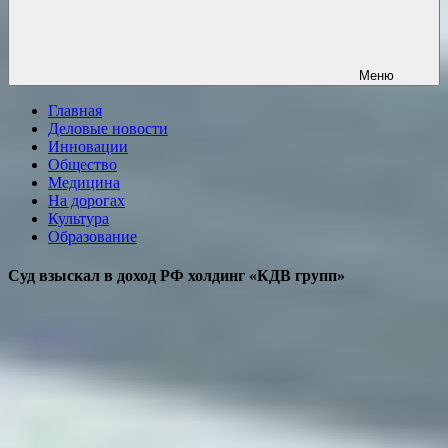
Меню
Главная
Деловые новости
Инновации
Общество
Медицина
На дорогах
Культура
Образование
Суд взыскал в доход РФ холдинг «КДВ групп»