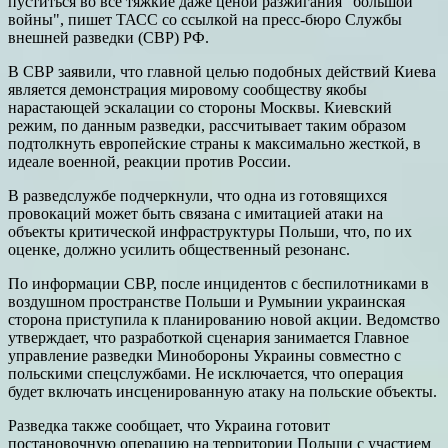
пуститься во все тяжкие даже ценой разжигания "большой
войны", пишет ТАСС со ссылкой на пресс-бюро Службы
внешней разведки (СВР) РФ.
В СВР заявили, что главной целью подобных действий Киева
является демонстрация мировому сообществу якобы
нарастающей эскалации со стороны Москвы. Киевский
режим, по данным разведки, рассчитывает таким образом
подтолкнуть европейские страны к максимально жесткой, в
идеале военной, реакции против России.
В разведслужбе подчеркнули, что одна из готовящихся
провокаций может быть связана с имитацией атаки на
объекты критической инфраструктуры Польши, что, по их
оценке, должно усилить общественный резонанс.
По информации СВР, после инцидентов с беспилотниками в
воздушном пространстве Польши и Румынии украинская
сторона приступила к планированию новой акции. Ведомство
утверждает, что разработкой сценария занимается Главное
управление разведки Минобороны Украины совместно с
польскими спецслужбами. Не исключается, что операция
будет включать инсценированную атаку на польские объекты.
Разведка также сообщает, что Украина готовит
постановочную операцию на территории Польши с участием