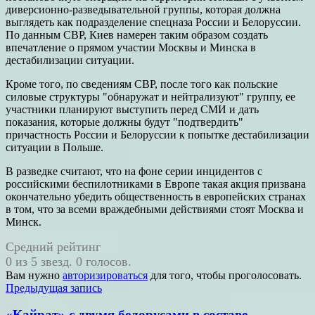
диверсионно-разведывательной группы, которая должна
выглядеть как подразделение спецназа России и Белоруссии.
По данным СВР, Киев намерен таким образом создать
впечатление о прямом участии Москвы и Минска в
дестабилизации ситуации.
Кроме того, по сведениям СВР, после того как польские
силовые структуры "обнаружат и нейтрализуют" группу, ее
участники планируют выступить перед СМИ и дать
показания, которые должны будут "подтвердить"
причастность России и Белоруссии к попытке дестабилизации
ситуации в Польше.
В разведке считают, что на фоне серии инцидентов с
российскими беспилотниками в Европе такая акция призвана
окончательно убедить общественность в европейских странах
в том, что за всеми враждебными действиями стоят Москва и
Минск.
Средний рейтинг
0 из 5 звезд. 0 голосов.
Вам нужно
авторизироваться
для того, чтобы проголосовать.
Навигация
Предыдущая запись
по
«Кайрат» с двумя белорусами в составе