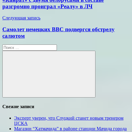
записям
разгромно проиграл «Реалу» в ЛЧ
Следующая запись
Самолет немецких ВВС подвергся обстрелу
салютом
Поиск
для:
Поиск
Свежие записи
Эксперт уверен, что Слуцкий станет новым тренером
ЦСКА
Магазин “Хатмачида” в районе станции Мачида города