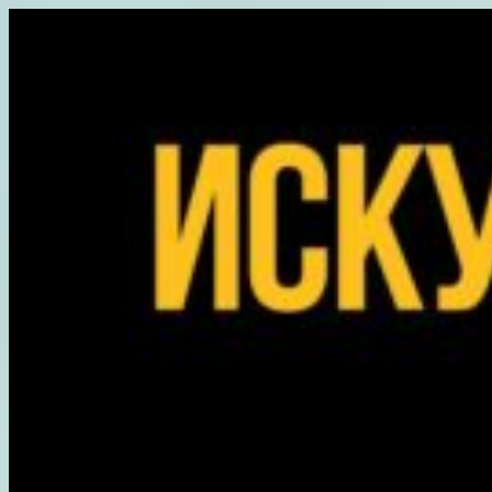
Перейти
к
содержимому