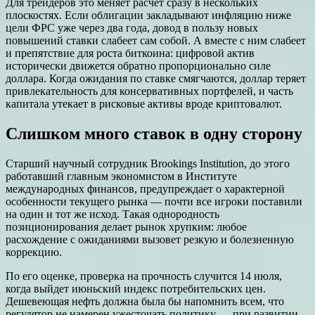
Для трейдеров это меняет расчет сразу в нескольких
плоскостях. Если облигации закладывают инфляцию ниже
цели ФРС уже через два года, довод в пользу новых
повышений ставки слабеет сам собой. А вместе с ним слабеет
и препятствие для роста биткоина: цифровой актив
исторически движется обратно пропорционально силе
доллара. Когда ожидания по ставке смягчаются, доллар теряет
привлекательность для консервативных портфелей, и часть
капитала утекает в рисковые активы вроде криптовалют.
Слишком много ставок в одну сторону
Старший научный сотрудник Brookings Institution, до этого
работавший главным экономистом в Институте
международных финансов, предупреждает о характерной
особенности текущего рынка — почти все игроки поставили
на один и тот же исход. Такая однородность
позиционирования делает рынок хрупким: любое
расхождение с ожиданиями вызовет резкую и болезненную
коррекцию.
По его оценке, проверка на прочность случится 14 июля,
когда выйдет июньский индекс потребительских цен.
Дешевеющая нефть должна была бы напомнить всем, что
регулятор не намерен ужесточать политику — при развитии