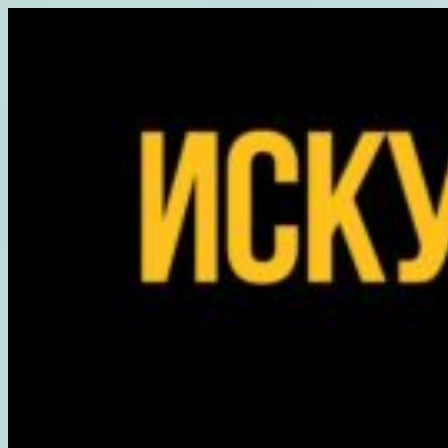
Перейти
к
содержимому