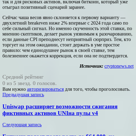
так и для рисковых активов, включая биткоин, который уже
отыграл позитивный сценарий заранее.
Сейчас чаша весов явно склоняется к первому варианту —
двухлетний breakeven ниже 2% впервые с 2024 года само по
себе сильный сигнал. Но именно скученность этой ставки, по
мнению скептиков, делает рынок уязвимым к разочарованию,
если данные CPI преподнесут неприятный сюрприз. Тем, кто
торгует на этом ожидании, стоит держать в уме простое
правило: чем единодушнее рынок в своей ставке, тем
болезненнее окажется коррекция, если она не подтвердится.
Источник:
cryptonews.net
Средний рейтинг
0 из 5 звезд. 0 голосов.
Вам нужно
авторизироваться
для того, чтобы проголосовать.
Навигация
Предыдущая запись
по
Uniswap расширяет возможности сжигания
записям
фиктивных активов UNIна пулы v4
Следующая запись