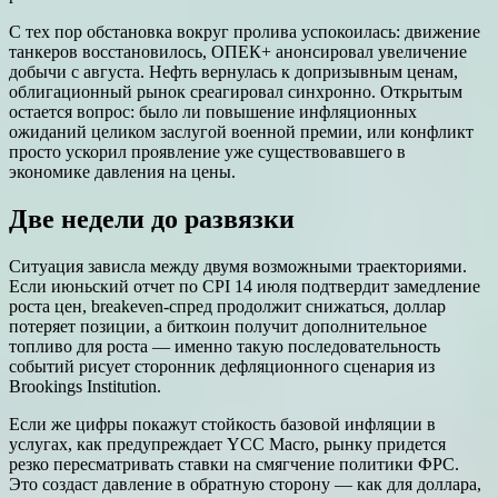
С тех пор обстановка вокруг пролива успокоилась: движение
танкеров восстановилось, ОПЕК+ анонсировал увеличение
добычи с августа. Нефть вернулась к допризывным ценам,
облигационный рынок среагировал синхронно. Открытым
остается вопрос: было ли повышение инфляционных
ожиданий целиком заслугой военной премии, или конфликт
просто ускорил проявление уже существовавшего в
экономике давления на цены.
Две недели до развязки
Ситуация зависла между двумя возможными траекториями.
Если июньский отчет по CPI 14 июля подтвердит замедление
роста цен, breakeven-спред продолжит снижаться, доллар
потеряет позиции, а биткоин получит дополнительное
топливо для роста — именно такую последовательность
событий рисует сторонник дефляционного сценария из
Brookings Institution.
Если же цифры покажут стойкость базовой инфляции в
услугах, как предупреждает YCC Macro, рынку придется
резко пересматривать ставки на смягчение политики ФРС.
Это создаст давление в обратную сторону — как для доллара,