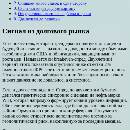
Слишком много ставок в одну сторону
Скептики видят другую картину
Откуда взялась военная надбавка к ценам
Две недели до развязки
Сигнал из долгового рынка
Есть показатель, который трейдеры используют для оценки
будущей инфляции — разница в доходности между обычными
гособлигациями США и облигациями, защищенными от
роста цен. Называется он breakeven-спред. Двухлетний
вариант этого показателя опустился ниже отметки 2% —
именно столько ФРС считает приемлемым темпом роста цен.
Похожая динамика наблюдается и по более длинным срокам,
значит движение не локальное, а системное.
Есть и другое совпадение. Спред по двухлетним бумагам
двигался практически синхронно с ценами на нефть марки
WTI, которая напрямую формирует общий уровень инфляции.
Обе величины вернулись туда, где были до вспышки войны в
районе Ормузского пролива в конце февраля. Получается,
рынок сейчас стирает всю дополнительную премию за
геополитический риск, накопленную за последние месяцы.