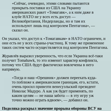
«Сейчас, очевидно, этими словами пытаются
прикрыть поставки из США на Украину
американских ракет «Томагавк», а к ним даже в
клубе НАТО не у всех есть доступ —
Великобритания, Нидерланды, но и там их
используют лишь под контролем Пентагона», —
сказал он.
Он указал, что доступ к «Томагавкам» в НАТО ограничен, и
они есть не у всех страны-участниц. К тому же применение
таких систем часто осуществляется под контролем Пентагона.
Журавлёв выразил уверенность, что если Украина всё-таки
получит Tomahawk, то это изменит характер конфликта,
потому что США будут фактически вовлечены в него
напрямую.
«Тогда и наш «Орешник» должен переехать куда-
то поближе к американским границам, его, кстати,
очень просил привезти венесуэльский президент
Николас Мадуро. А как уж будет применять, по
каким целям — не наша забота — в эту игру уж
точно можно играть вдвоем», — добавил он.
Подоляка раскрыл значение прорыва обороны ВСУ на