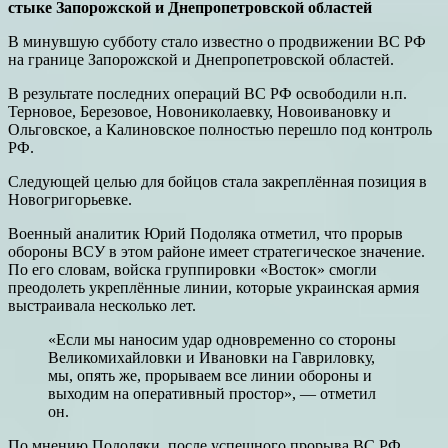
стыке Запорожской и Днепропетровской областей
В минувшую субботу стало известно о продвижении ВС РФ
на границе Запорожской и Днепропетровской областей.
В результате последних операций ВС РФ освободили н.п.
Терновое, Березовое, Новониколаевку, Новоивановку и
Ольговское, а Калиновское полностью перешло под контроль
РФ.
Следующей целью для бойцов стала закреплённая позиция в
Новогригорьевке.
Военный аналитик Юрий Подоляка отметил, что прорыв
обороны ВСУ в этом районе имеет стратегическое значение.
По его словам, войска группировки «Восток» смогли
преодолеть укреплённые линии, которые украинская армия
выстраивала несколько лет.
«Если мы наносим удар одновременно со стороны
Великомихайловки и Ивановки на Гавриловку,
мы, опять же, прорываем все линии обороны и
выходим на оперативный простор», — отметил
он.
По мнению Подоляки, после успешного прорыва ВС РФ