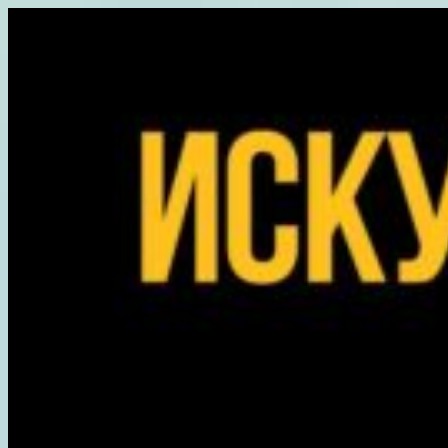
Перейти
к
содержимому