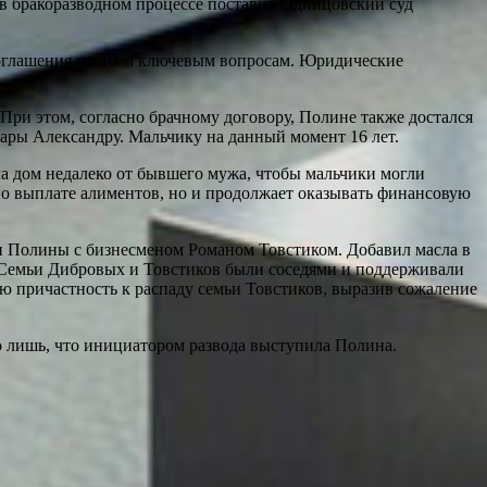
 в бракоразводном процессе поставил Одинцовский суд
 соглашения по всем ключевым вопросам. Юридические
 При этом, согласно брачному договору, Полине также достался
 пары Александру. Мальчику на данный момент 16 лет.
ла дом недалеко от бывшего мужа, чтобы мальчики могли
 по выплате алиментов, но и продолжает оказывать финансовую
и Полины с бизнесменом Романом Товстиком. Добавил масла в
ей. Семьи Дибровых и Товстиков были соседями и поддерживали
ю причастность к распаду семьи Товстиков, выразив сожаление
о лишь, что инициатором развода выступила Полина.