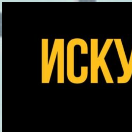
Перейти
к
содержимому