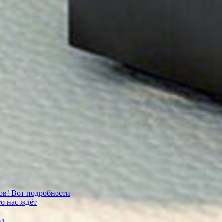
тов! Вот подробности
о нас ждёт
рд