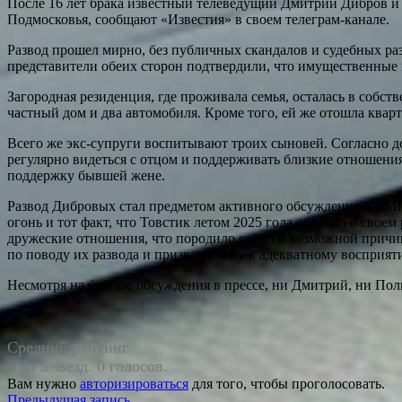
После 16 лет брака известный телеведущий Дмитрий Дибров и
Подмосковья, сообщают «‎Известия» в своем телеграм-канале.
Развод прошел мирно, без публичных скандалов и судебных ра
представители обеих сторон подтвердили, что имущественные
Загородная резиденция, где проживала семья, осталась в собст
частный дом и два автомобиля. Кроме того, ей же отошла квар
Всего же экс-супруги воспитывают троих сыновей. Согласно д
регулярно видеться с отцом и поддерживать близкие отношения
поддержку бывшей жене.
Развод Дибровых стал предметом активного обсуждения в СМИ
огонь и тот факт, что Товстик летом 2025 года объявил о сво
дружеские отношения, что породило слухи о возможной причин
по поводу их развода и призвав Елену к адекватному восприя
Несмотря на бурные обсуждения в прессе, ни Дмитрий, ни Пол
Средний рейтинг
0 из 5 звезд. 0 голосов.
Вам нужно
авторизироваться
для того, чтобы проголосовать.
Предыдущая запись