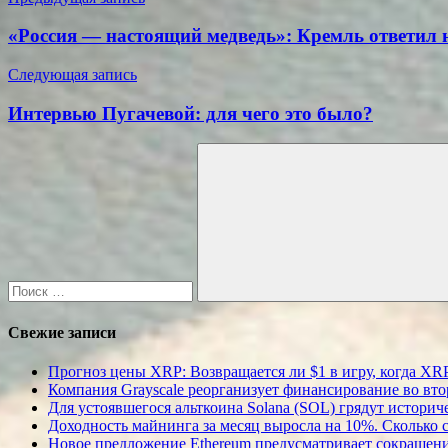
Навигация
по
«Россия — настоящий медведь»: Кремль ответил 
записям
Следующая запись
Интервью Пугачевой: для чего это было?
Поиск
для:
Поиск
Свежие записи
Прогноз цены XRP: Возвращается ли $1 в игру, когда XR
Компания Grayscale реорганизует финансирование во втор
Для устоявшегося альткоина Solana (SOL) грядут истори
Доходность майнинга за месяц выросла на 10%. Сколько 
Новое предложение Ethereum предусматривает сокращение