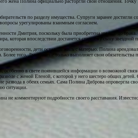
 его жена Полина официально расторгли свои отношения. Точку
збирательств по разделу имущества. Супруги заранее достигли
 вопросы урегулированы взаимным согласием.
венности Дмитрия, поскольку была приобретена им еще до брака.
тира, которая впоследствии достанется старшему сыну звездной
оговоренности, дети остались жить с матерью. Полина арендова
. Более того, Дмитрий не только выполняет свои обязательства
, особенно в свете появившейся информации о возможной связ
ем разводе с женой Еленой, с которой у него шестеро общих дет
е развода в обеих семьях. Сама Полина Диброва опровергла сво
тию ситуации.
ина не комментируют подробности своего расставания. Известн