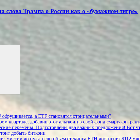
на слова Трампа о России как о «бумажном тигре»
P обрушивается, а ETF становятся отрицательными?
ом квартале, добавив этот альткоин в свой фонд смарт-контрак
ческие перемены! Подготовлены два важных предложения! Вот чт
стоит добыть биткоин
 эмиссии до нуля, если объем стекинга ETH достигнет $112 мл