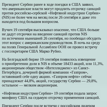
Президент Сербии ранее в ходе поездки в США заявил,
что американские власти могут продлить отсрочку санкций
против российско-сербской «Нефтяной индустрии Сербии»
(NIS) не более чем на месяц после 26 сентября и даже это
находится под большим вопросом.
Вучич 19 сентября высказывал опасение, что США больше
не дадут отсрочки на введение санкций против NIS
по истечении нынешней 26 сентября, но пообещал обсудить
этот вопрос с американским руководством. В ночь на среду
на полях Генеральной Ассамблеи ООН он провел встречу
с госсекретарем США Марко Рубио.
На Белградской бирже 19 сентября появилось извещение
о приобретении доли в NIS в объеме 18433 акций, или 11,3%,
акционерным обществом «Интеллидженс» из Санкт-
Петербурга, дочерней фирмой компании «Газпром»,
оставившей себе одну акцию. «Газпром нефти» сейчас
принадлежат 44,8%, акций, государству Сербии — 29,8%,
остальное — мелким акционерам.
«Нефтяная индустрия Сербии» 19 сентября подала запрос
минфину США на седьмую отсрочку применения санкций.
Президент Сербии после встречи с российским лидером