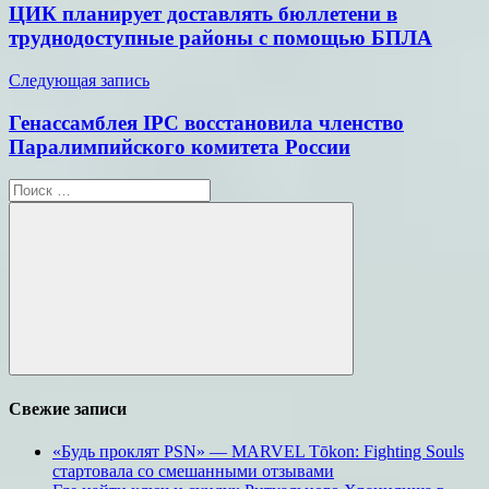
по
ЦИК планирует доставлять бюллетени в
записям
труднодоступные районы с помощью БПЛА
Следующая запись
Генассамблея IPC восстановила членство
Паралимпийского комитета России
Поиск
для:
Поиск
Свежие записи
«Будь проклят PSN» — MARVEL Tōkon: Fighting Souls
стартовала со смешанными отзывами