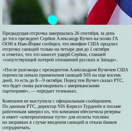
Предыдущая отсрочка завершалась 26 сентября, за день
до того президент Сербии Александр Вучич на полях ГА
ООН в Нью-Йорке сообщил, что минфин США продлил
отсрочку санкций только на четыре дня до 1 октября
и отметил, что это нанесет ущерб Сербии, ставшей
«сопутствующей потерей отношений русских и Запада».
«После разговора с президентом Александром Вучичем США
перенесли начало применения санкций NIS на еще восемь
дней, то есть до 8—9 октября. Перед тем Вучич сказал РТС,
что будет снова разговаривать с американскими
партнерами», — передает телеканал.
Компания не выступила с официальным сообщением.
По данным РТС, директор NIS Кирилл Турденёв в письме
работникам заверил их, что компания обеспечила резервы
и имеет «альтернативные пути» для оплаты топлива
на заправках в случае введения санкций и отказа банков
сотрудничать.