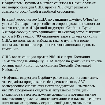
Владимиром Путиным в начале сентября в Пекине заявил,
что вопрос санкций США против NIS будет решаться
совместно российской и сербской сторонами.
Бывший координатор США по санкциям Джеймс О’Брайен
указал 12 января, что российская сторона должна полностью
выйти из доли в «Нефтяной индустрии Сербии». Вучич
5 января сообщил, что официальный Белград готов выкупить
долю в NIS за около 700 миллионов евро в случае санкций
США, но попытается избежать такого пути. А в июле
он сказал, что власти страны не хотят национализировать
компанию.
США ввели санкции против NIS 10 января. Компания
14 марта подала минфину США запрос на удаление из списка
организаций и лиц под санкциями (Specially Designated
Nationals).
«Нефтяная индустрия Сербии» ранее выпустила заявление,
что ее работа продолжается беспрепятственно, АЗС
бесперебойно снабжаются нефтепродуктами. Отмечалось,
что NIS продолжает следить за актуальной ситуацией,
анализировать все возможные сценарии и потенциальные
последствия для деятельности компании и в настоящее время
«нет никаких правовых ограничений для деятельности