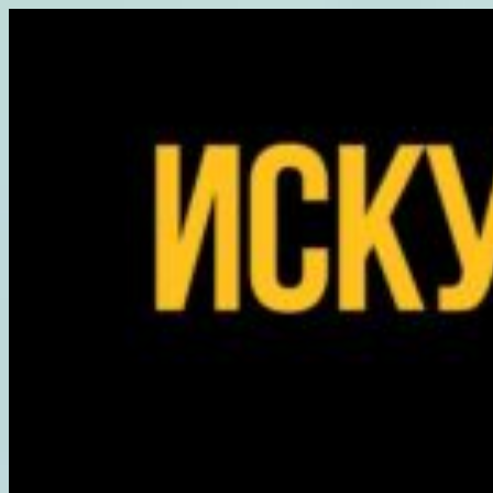
Перейти
к
содержимому