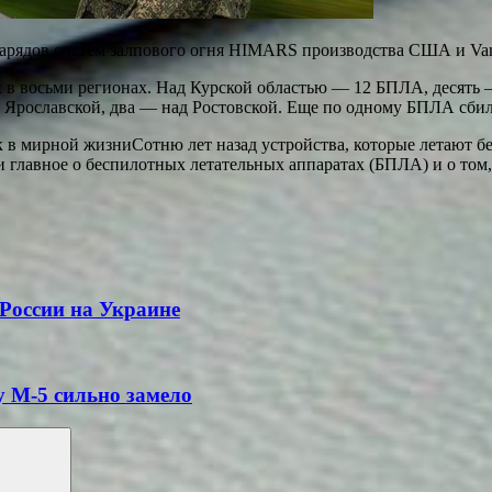
нарядов систем залпового огня HIMARS производства США и Vam
к в восьми регионах. Над Курской областью — 12 БПЛА, десять
д Ярославской, два — над Ростовской. Еще по одному БПЛА сби
 в мирной жизниСотню лет назад устройства, которые летают бе
ли главное о беспилотных летательных аппаратах (БПЛА) и о том
 России на Украине
у М-5 сильно замело