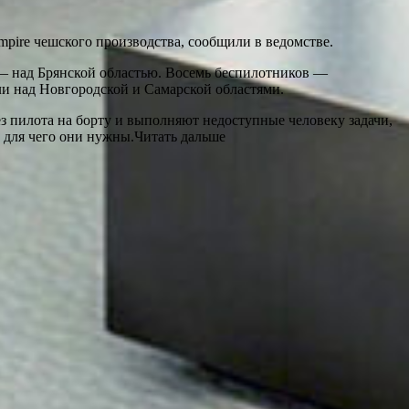
pire чешского производства, сообщили в ведомстве.
 — над Брянской областью. Восемь беспилотников —
ли над Новгородской и Самарской областями.
з пилота на борту и выполняют недоступные человеку задачи,
, для чего они нужны.Читать дальше