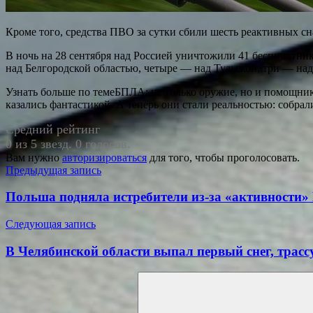
Кроме того, средства ПВО за сутки сбили шесть реактивных с
В ночь на 28 сентября над Россией уничтожили 41 беспилотни
над Белгородской областью, четыре — над Тульской, три — на
Узнать больше по темеБПЛА: не только оружие, но и помощник
казались фантастикой. А теперь они стали реальностью: собра
Средний рейтинг
0 из 5 звезд. 0 голосов.
Вам нужно
авторизироваться
для того, чтобы проголосовать.
Навигация
Предыдущая запись
по
Польша подняла истребители из-за «активности»
записям
Следующая запись
В Челябинской области выпал первый снег, трасс
Поиск
для: