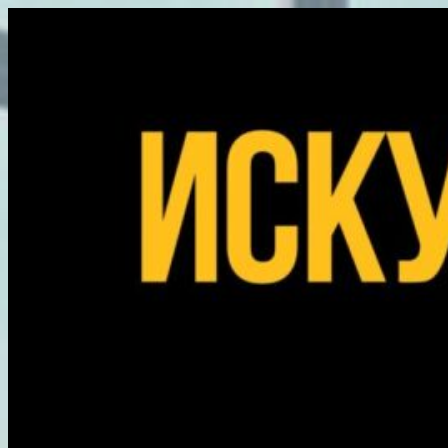
Перейти
к
содержимому