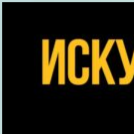
Перейти
к
содержимому