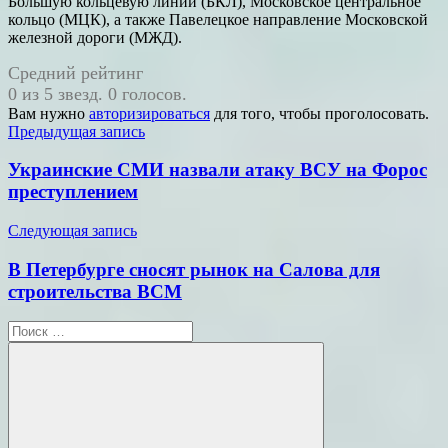
Большую кольцевую линии (БКЛ), Московское центральное
кольцо (МЦК), а также Павелецкое направление Московской
железной дороги (МЖД).
Средний рейтинг
0 из 5 звезд. 0 голосов.
Вам нужно
авторизироваться
для того, чтобы проголосовать.
Навигация
Предыдущая запись
по
Украинские СМИ назвали атаку ВСУ на Форос
записям
преступлением
Следующая запись
В Петербурге сносят рынок на Салова для
строительства ВСМ
Поиск
для: