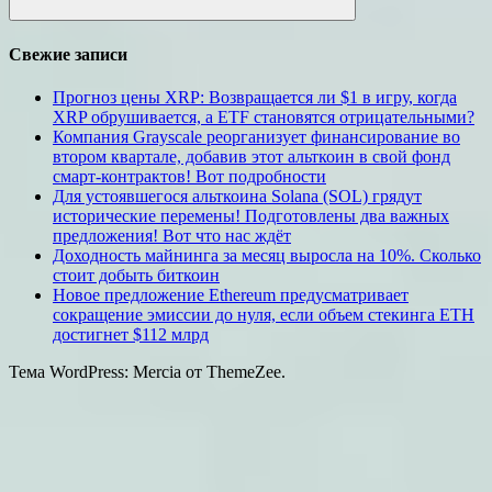
Поиск
Свежие записи
Прогноз цены XRP: Возвращается ли $1 в игру, когда
XRP обрушивается, а ETF становятся отрицательными?
Компания Grayscale реорганизует финансирование во
втором квартале, добавив этот альткоин в свой фонд
смарт-контрактов! Вот подробности
Для устоявшегося альткоина Solana (SOL) грядут
исторические перемены! Подготовлены два важных
предложения! Вот что нас ждёт
Доходность майнинга за месяц выросла на 10%. Сколько
стоит добыть биткоин
Новое предложение Ethereum предусматривает
сокращение эмиссии до нуля, если объем стекинга ETH
достигнет $112 млрд
Тема WordPress: Mercia от ThemeZee.