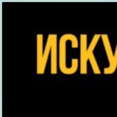
Перейти
к
содержимому