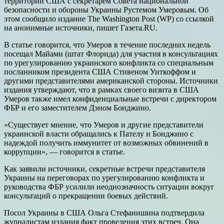
территории США с секретарем Совета национальной
безопасности и обороны Украины Рустемом Умеровым. Об
этом сообщило издание The Washington Post (WP) со ссылкой
на анонимные источники, пишет Газета.RU.
В статье говорится, что Умеров в течение последних недель
посещал Майами (штат Флорида) для участия в консультациях
по урегулированию украинского конфликта со специальным
посланником президента США Стивеном Уиткоффом и
другими представителями американской стороны. Источники
издания утверждают, что в рамках своего визита в США
Умеров также имел конфиденциальные встречи с директором
ФБР и его заместителем Дэном Бонджино.
«Существует мнение, что Умеров и другие представители
украинской власти обращались к Пателу и Бонджино с
надеждой получить иммунитет от возможных обвинений в
коррупции», — говорится в статье.
Как заявили источники, секретные встречи представителя
Украины на переговорах по урегулированию конфликта и
руководства ФБР усилили неоднозначность ситуации вокруг
консультаций о прекращении боевых действий.
Посол Украины в США Ольга Стефанишина подтвердила
журналистам издания факт проведения этих встреч. Она