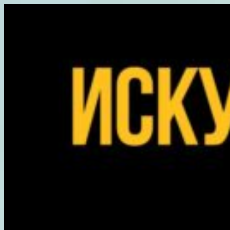
Перейти
к
содержимому