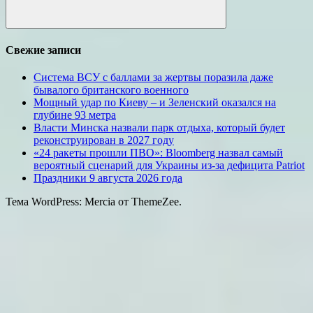
Поиск
Свежие записи
Система ВСУ с баллами за жертвы поразила даже
бывалого британского военного
Мощный удар по Киеву – и Зеленский оказался на
глубине 93 метра
Власти Минска назвали парк отдыха, который будет
реконструирован в 2027 году
«24 ракеты прошли ПВО»: Bloomberg назвал самый
вероятный сценарий для Украины из-за дефицита Patriot
Праздники 9 августа 2026 года
Тема WordPress: Mercia от ThemeZee.