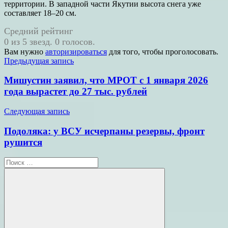
территории. В западной части Якутии высота снега уже
составляет 18–20 см.
Средний рейтинг
0 из 5 звезд. 0 голосов.
Вам нужно
авторизироваться
для того, чтобы проголосовать.
Навигация
Предыдущая запись
по
Мишустин заявил, что МРОТ с 1 января 2026
записям
года вырастет до 27 тыс. рублей
Следующая запись
Подоляка: у ВСУ исчерпаны резервы, фронт
рушится
Поиск
для: