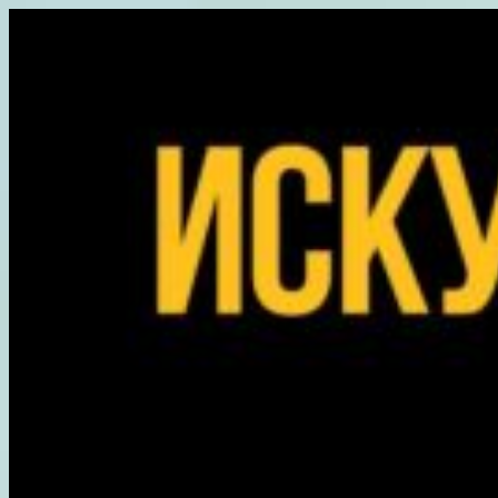
Перейти
к
содержимому