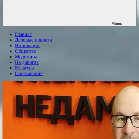
Меню
Главная
Деловые новости
Инновации
Общество
Медицина
На дорогах
Культура
Образование