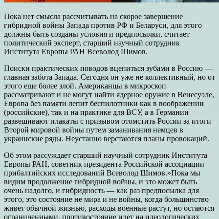
Пока нет смысла рассчитывать на скорое завершение
гибридной войны Запада против РФ и Беларуси, для этого
должны быть созданы условия и предпосылки, считает
политический эксперт, старший научный сотрудник
Института Европы РАН Всеволод Шимов.
Поиски практических поводов вцепиться зубами в Россию ―
главная забота Запада. Сегодня он уже не коллективный, но от
этого еще более злой. Американцы в микроскоп
рассматривают и не могут найти ядерное оружие в Венесуэле,
Европа без памяти лепит беспилотники как в воображении
(российские), так и на практике для ВСУ, а в Германии
развешивают плакаты с призывом отомстить России за итоги
Второй мировой войны путем заманивания немцев в
украинские ряды. Неустанно верстаются планы провокаций.
Об этом рассуждает старший научный сотрудник Института
Европы РАН, советник президента Российской ассоциации
прибалтийских исследований Всеволод Шимов.»Пока мы
видим продолжение гибридной войны, и это может быть
очень надолго, и гибридность ― как раз предпосылка для
этого, это состояние не мира и не войны, когда большинство
живет обычной жизнью, расходы военные растут, но остаются
ограниченными, противостояние идет на идеологических