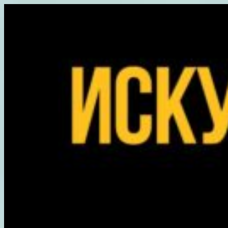
Перейти
к
содержимому