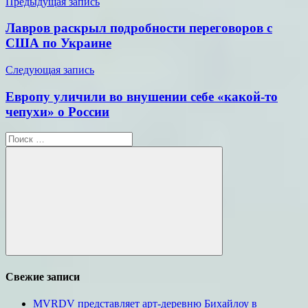
Навигация
Предыдущая запись
по
Лавров раскрыл подробности переговоров с
записям
США по Украине
Следующая запись
Европу уличили во внушении себе «какой-то
чепухи» о России
Поиск
для:
Поиск
Свежие записи
MVRDV представляет арт-деревню Бихайлоу в