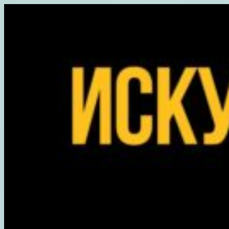
Перейти
к
содержимому