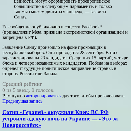
ценности, могут сформировать проевропейское
большинство в следующем парламенте, и только
так мы сможем двигаться вперед», — заявила
Санду.
Ее сообщение опубликовано в соцсети Facebook*
(принадлежит Meta, признана экстремистской организацией и
запрещена в РФ).
Заявление Санду произошло на фоне проходящих в
республике выборов. Они проводятся 28 сентября. В них
зарегистрированы 23 кандидата. Среди них 15 партий, четыре
блока и четверо независимых кандидатов. Победа на выборах
определит будущее политическое направление страны, в
сторону России или Запада.
Средний рейтинг
0 из 5 звезд. 0 голосов.
Вам нужно
авторизироваться
для того, чтобы проголосовать.
Навигация
Предыдущая запись
по
Сотни «Гераней» окружили Киев: ВС РФ
записям
устроили адскую ночь на Украине — «Это за
Новороссийск»