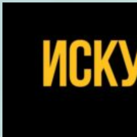
Перейти
к
содержимому