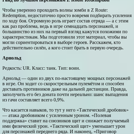
Чтобы уверенно проходить волны зомби в Z Route:
Redemption, недостаточно просто вовремя подбирать усиления
по ходу боя. Огромную роль играет состав отряда — а с этим
как раз проблема, ведь в игре семнадцать персонажей, и
большинство из них на первый взгляд кажутся похожими по
характеристикам. Мы подготовили этот материал, чтобы вы
могли сориентироваться в выборе героев. Расскажем, кто
действительно силён, а кого стоит брать в первую очередь.
Арнольд
Редкость: UR. Класс: танк. Тип: воин.
Арнольд — один из двух по-настоящему мощных персонажей
в игре. Он ходит со скорострельным пулемётом и способен
доставать противников даже на дальней дистанции. Правда,
заполучить его без доната почти нереально: шанс выпадения
из гачи составляет всего 0,9%.
Что касается навыков, то тут у него «Тактический дробовик»
— атака дробовиком с усиленным уроном. «Полевая
поддержка» ставит на союзников щит и снижает получаемый
ими физический урон. «Тактический щит» уменьшает урон
для персонажей переднего ряда. И наконец, «Приговор