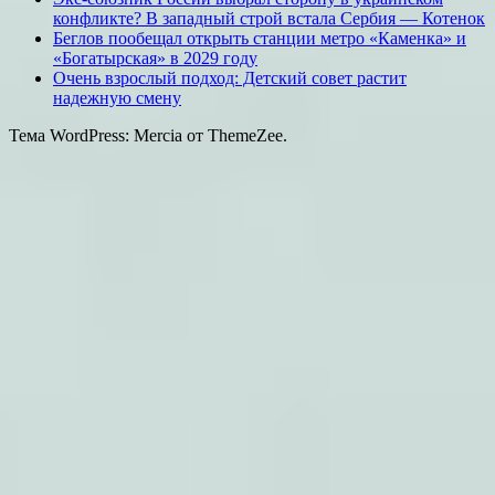
конфликте? В западный строй встала Сербия — Котенок
Беглов пообещал открыть станции метро «Каменка» и
«Богатырская» в 2029 году
Очень взрослый подход: Детский совет растит
надежную смену
Тема WordPress: Mercia от ThemeZee.