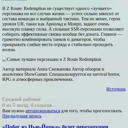
В Z Route: Redemption не существует одного «лучшего»
персонажа на все случаи жизни — успех сильно зависит от
состава команды и выбранной тактики. Тем не менее, герои
уровня UR, такие как Арнольд и Монро, задают очень
высокую планку силы. А сильные SSR-персонажи позволяют
собирать эффективные связки вообще без доната. Главное —
грамотно комбинировать танков и дамагеров, чтобы
прикрывать слабые места отряда и стабильно проходить
волны.
Автор материала Анна Снежанова Автор обзоров и
аналитики ShowGamer. Специализируется на survival horror,
RPG и атмосферных приключениях.
Источник
Средний рейтинг
0 из 5 звезд. 0 голосов.
Вам нужно
авторизироваться
для того, чтобы проголосовать.
Навигация
Предыдущая запись
по
«Побег из Нью-Йорка» будет перезапущен