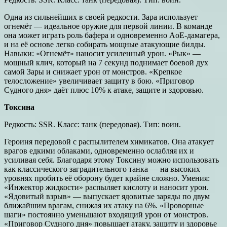
Одна из сильнейших в своей редкости. Зара использует
огнемёт — идеальное оружие для первой линии. В команде
она может играть роль бафера и одновременно AoE-дамагера,
и на её основе легко собирать мощные атакующие билды.
Навыки: «Огнемёт» наносит усиленный урон. «Рык» —
мощный клич, который на 7 секунд поднимает боевой дух
самой Зары и снижает урон от монстров. «Крепкое
телосложение» увеличивает защиту в бою. «Приговор
Судного дня» даёт плюс 10% к атаке, защите и здоровью.
Токсина
Редкость: SSR. Класс: танк (передовая). Тип: воин.
Героиня передовой с распылителем химикатов. Она атакует
врагов едкими облаками, одновременно ослабляя их и
усиливая себя. Благодаря этому Токсину можно использовать
как классического заградительного танка — на высоких
уровнях пробить её оборону будет крайне сложно. Умения:
«Инжектор жидкости» распыляет кислоту и наносит урон.
«Ядовитый взрыв» — выпускает ядовитые заряды по двум
ближайшим врагам, снижая их атаку на 6%. «Проворные
шаги» постоянно уменьшают входящий урон от монстров.
«Приговор Судного дня» повышает атаку, защиту и здоровье