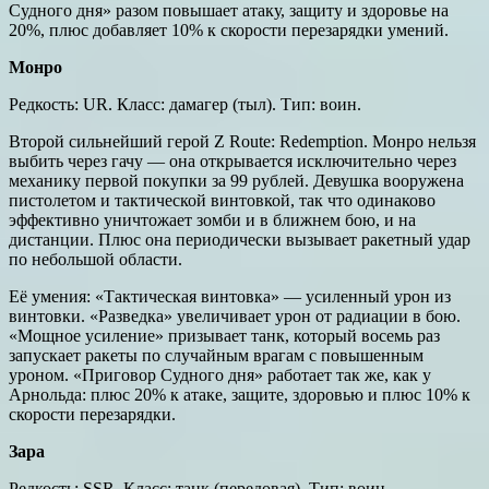
Судного дня» разом повышает атаку, защиту и здоровье на
20%, плюс добавляет 10% к скорости перезарядки умений.
Монро
Редкость: UR. Класс: дамагер (тыл). Тип: воин.
Второй сильнейший герой Z Route: Redemption. Монро нельзя
выбить через гачу — она открывается исключительно через
механику первой покупки за 99 рублей. Девушка вооружена
пистолетом и тактической винтовкой, так что одинаково
эффективно уничтожает зомби и в ближнем бою, и на
дистанции. Плюс она периодически вызывает ракетный удар
по небольшой области.
Её умения: «Тактическая винтовка» — усиленный урон из
винтовки. «Разведка» увеличивает урон от радиации в бою.
«Мощное усиление» призывает танк, который восемь раз
запускает ракеты по случайным врагам с повышенным
уроном. «Приговор Судного дня» работает так же, как у
Арнольда: плюс 20% к атаке, защите, здоровью и плюс 10% к
скорости перезарядки.
Зара
Редкость: SSR. Класс: танк (передовая). Тип: воин.