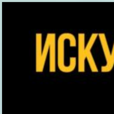
Перейти
к
содержимому