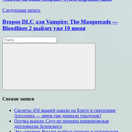
записям
Следующая запись
Второе DLC для Vampire: The Masquerade —
Bloodlines 2 выйдет уже 10 июня
Поиск
для:
Поиск
Свежие записи
Скелеты 450 мышей нашли на Крите в святилище
Аполлона — зачем там держали грызунов?
Осечка вышла: Сеул не проняла криворожская
дипломатия Зеленского
Экс-союзник России выбрал сторону в украинском