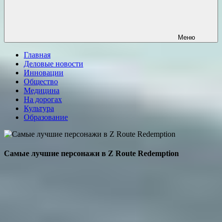
Меню
Главная
Деловые новости
Инновации
Общество
Медицина
На дорогах
Культура
Образование
Самые лучшие персонажи в Z Route Redemption