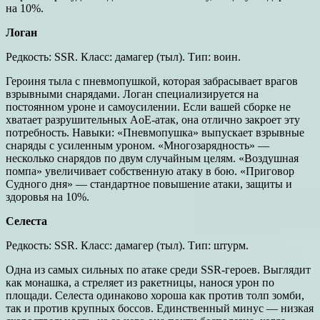
на 10%.
Логан
Редкость: SSR. Класс: дамагер (тыл). Тип: воин.
Героиня тыла с пневмопушкой, которая забрасывает врагов
взрывными снарядами. Логан специализируется на
постоянном уроне и самоусилении. Если вашей сборке не
хватает разрушительных AoE-атак, она отлично закроет эту
потребность. Навыки: «Пневмопушка» выпускает взрывные
снаряды с усиленным уроном. «Многозарядность» —
несколько снарядов по двум случайным целям. «Воздушная
помпа» увеличивает собственную атаку в бою. «Приговор
Судного дня» — стандартное повышение атаки, защиты и
здоровья на 10%.
Селеста
Редкость: SSR. Класс: дамагер (тыл). Тип: штурм.
Одна из самых сильных по атаке среди SSR-героев. Выглядит
как монашка, а стреляет из ракетницы, нанося урон по
площади. Селеста одинаково хороша как против толп зомби,
так и против крупных боссов. Единственный минус — низкая