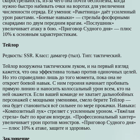
скорострельность, из-за чего она почти бесполезна, когда
нужно быстро набивать очки на воротах для увеличения
численности отряда. Её умения: «Ракетница» даёт усиленный
урон ракетами. «Боевые навыки» — стрельба фосфорными
снарядами по двум передним врагам. «Послушник»
увеличивает атаку в бою. «Приговор Судного дня» — плюс
10% к основным характеристикам.
Тейлор
Редкость: SSR. Класс: дамагер (тыл). Тип: тактический.
Тейлор вооружена тактическим луком, и на первый взгляд
кажется, что она эффективна только против одиночных целей.
Но это справедливо лишь до того момента, пока она не
откроет боевой навык. С ним героиня начинает пробивать
прямую линию и наносить колоссальный урон всем, кто на
ней окажется. Если вашей команде не хватает дальнобойных
персонажей с мощными умениями, смело берите Тейлор —
она будет становиться всё сильнее по мере прокачки. Навыки:
«Композитный лук» стреляет с усиленным уроном. «Тяжёлая
стрела» бьёт по врагам впереди. «Профессиональный хантер»
увеличивает урон против монстров. «Приговор Судного дня»
— плюс 10% к атаке, защите и здоровью.
Заключение