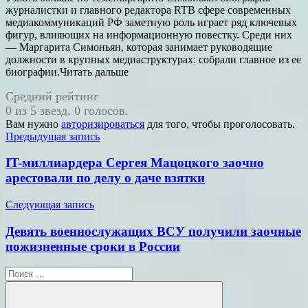
журналистки и главного редактора RTВ сфере современных
медиакоммуникаций РФ заметную роль играет ряд ключевых
фигур, влияющих на информационную повестку. Среди них
— Маргарита Симоньян, которая занимает руководящие
должности в крупных медиаструктурах: собрали главное из ее
биографии.Читать дальше
Средний рейтинг
0 из 5 звезд. 0 голосов.
Вам нужно
авторизироваться
для того, чтобы проголосовать.
Навигация
Предыдущая запись
по
IT-миллиардера Сергея Мацоцкого заочно
записям
арестовали по делу о даче взятки
Следующая запись
Девять военнослужащих ВСУ получили заочные
пожизненные сроки в России
Поиск
для: