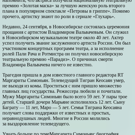
напомнить, что актриса получила национальную театральную
премию «Золотая маска» за лучшую женскую роль второго
плана в популярном спектакле «Петровы в гриппе». Помимо
прочего, артистку знают по роли в сериале «Глухарь».
Недавно, 24 сентября, в Новосибирске состоялась церемония
прощания с артистом Владимиром Вальвачевым. Он служил
в Новосибирском музыкальном театре около 40 лет. Актер
успел получить звание заслуженного артиста России. Он был
участником концертных программ театра, а за исполнение
ролей Пали Рача и Ротмистра он получил новосибирскую
театральную премию «Парадиз». О причинах смерти
Владимира Вальвачева ничего не известно.
Трагедия пришла в дом известного главного редактора RT
Маргариты Симоньян. Телеведущий Тигран Кеосаян умер,
не выходя из комы. Проститься с ним пришло множество
главных лиц государства. Режиссера любили и почитали.
Мужу Маргариты Симоньян было всего 59 лет. У пары трое
детей. Старшей дочери Марьяне исполнилось 12 лет. Сыну
Баграту — 11 лет, Маро — 5 лет. Семья Тиграна Кеосаяна
получает слова поддержки от известных и простых,
неравнодушных людей. Многие в России молились
за выздоровление телеведущего.
Узнать больше по темеМаргарита Симоньян: биография