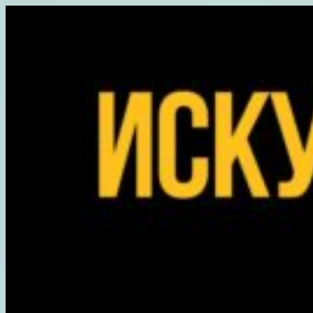
Перейти
к
содержимому