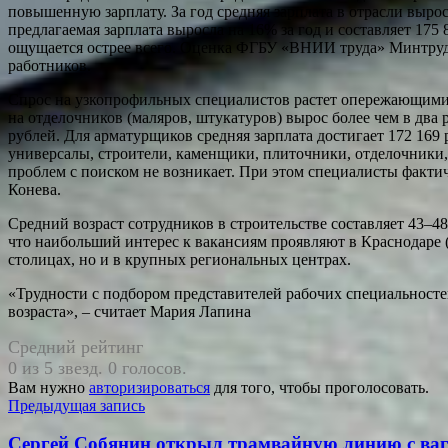
повышенную зарплату. За год средняя зарплата в отрасли выро
предлагаемая зарплата выросла на 16% за год и составляет 175
ощущается острее всего. Оценка ФГБУ «ВНИИ труда» Минтруда г
работников.
Спрос на узкопрофильных специалистов растет опережающими т
на отделочников (маляров, штукатуров) вырос более чем в два р
рублей. Для арматурщиков средняя зарплата достигает 172 169
универсалы, строители, каменщики, плиточники, отделочники,
проблем с поиском не возникает. При этом специалисты фактич
Конева.
Средний возраст сотрудников в строительстве составляет 43–4
что наибольший интерес к вакансиям проявляют в Краснодаре (
столицах, но и в крупных региональных центрах.
«Трудности с подбором представителей рабочих специальност
возраста», – считает Мария Лапина
Средний рейтинг
0 из 5 звезд. 0 голосов.
Вам нужно
авторизироваться
для того, чтобы проголосовать.
Навигация
Предыдущая запись
по
Сергей Собянин открыл трамвайную линию с ваг