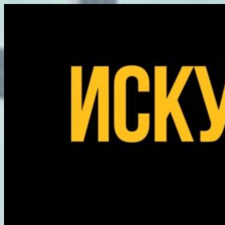
Перейти
к
содержимому