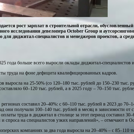
юдается рост зарплат в строительной отрасли, обусловленны
го исследования девелопера October Group и аутсорсингово
о для диджитал-специалистов и менеджеров проектов, а сред
2025 года больше всего выросли оклады диджитал-специалистов 
ты труда на фоне дефицита квалифицированных кадров.
тов выросла на 25-50% (со 120–180 тыс. рублей до 150–230 тыс. 
составляло 60–120 тыс. рублей, а в 2025 году – 70–150 тыс. рубл
 регионах составил 20–40%: с 60–110 тыс. рублей в 2023 до 70–1
зад они получали 100–140 тыс. рублей в месяц в зависимости от 
т оплаты труда в диджитал в столице за этот период составил 3
и спроса на специалистов узких направлений», – отмечают в Oc
перских компаниях за два года выросла на 20–40% – с 85–110 ты