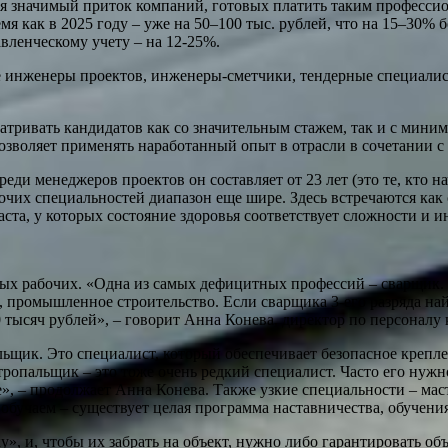
ся значимый приток компаний, готовых платить таким профессио
ремя как в 2025 году – уже на 50–100 тыс. рублей, что на 15–30
вленческому учету – на 12-25%.
 инженеры проектов, инженеры-сметчики, тендерные специалис
атривать кандидатов как со значительным стажем, так и с мини
озволяет применять наработанный опыт в отрасли в сочетании с
ди менеджеров проектов он составляет от 23 лет (это те, кто на
абочих специальностей диапазон еще шире. Здесь встречаются ка
ста, у которых состояние здоровья соответствует сложности и и
х рабочих. «Одна из самых дефицитных профессий – сварщик. Ч
промышленное строительство. Если сварщика 3-его разряда найт
 тысяч рублей», – говорит Анна Конева, директор по персоналу 
льщик. Это специалист, который обеспечивает безопасное креп
ропальщик – это тоже очень редкий специалист. Часто его нужно
ке», – продолжает Анна Конева. Также узкие специальности – ма
бучаем – существует целая программа наставничества, обучения
», и, чтобы их забрать на объект, нужно либо гарантировать о