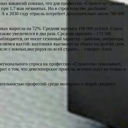
нных вакансий показал, что для профессии «Строитель» средняя
 при 1,7 млн незанятых. Но в строительстве дисбаланс
А к 2030 году отрасль потребует дополнительно около 789 000
ах выросла на 72%. Средняя зарплата 198 000 рублей. Спрос
также увеличился в два раза. Средняя зарплата – 173 500
аблюдается, он носит сезонный характер – рабочие, операторы,
ляемся вахтой: вахтовики выезжают на объект на долгий срок,
исле с южных,мигрируя по всей стране», – говорит Анна
 регионального спроса на профессию «Строитель» показывает,
ит о том, что девелоперские проекты активно идут не только в
кательностью профессий среди молодежи и людей среднего