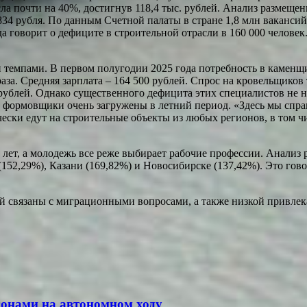
сла почти на 40%, достигнув 118,4 тыс. рублей. Анализ размеще
 834 рубля. По данным Счетной палаты в стране 1,8 млн вакансий
оворит о дефиците в строительной отрасли в 160 000 человек. 
емпами. В первом полугодии 2025 года потребность в каменщик
аза. Средняя зарплата – 164 500 рублей. Спрос на кровельщиков 
 рублей. Однако существенного дефицита этих специалистов не н
 формовщики очень загружены в летний период. «Здесь мы справ
ески едут на строительные объекты из любых регионов, в том ч
8 лет, а молодежь все реже выбирает рабочие профессии. Анализ
152,29%), Казани (169,82%) и Новосибирске (137,42%). Это говор
ей связаны с миграционными вопросами, а также низкой привле
онами на автономном ходу