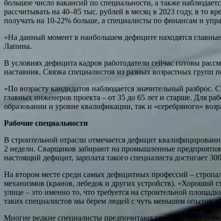
большое число вакансий по специальности, а также наблюдает
рассчитывать на 40–85 тыс. рублей в месяц в 2023 году, в то в
получать на 10-22% больше, а специалисты по финансам и упра
«На данный момент в наибольшем дефиците находятся главные
Лапина.
В условиях дефицита кадров работодатели сейчас готовы рассм
наставник. Связка специалистов из разных возрастных групп п
«По возрасту кандидатов наблюдается значительный разброс. Сре
главных инженеров проекта – от 35 до 65 лет и старше. Для р
образовании и уровне квалификации, так и «серебряного» возра
Рабочие специальности
В строительной отрасли отмечается дефицит квалифицированны
2 недели. Сварщиков забирают на промышленные предприятия, 
настоящий дефицит, зарплата такого специалиста достигает 300
На втором месте среди самых дефицитных профессий – стропа
механизмов (кранов, лебедок и других устройств). «Хороший ст
улице – это именно то, что требуется на строительной площад
таких специалистов мы берем людей с чуть меньшим опытом и о
Многие редкие специалисты предпочитают не «ходить по рынку