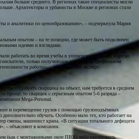
налам больше среднего. В регионах такие специалисты могли
% больше. Архитекторы и урбанисты в Москве и регионах стали
ты и аналитики по ценообразованию», – подчеркнула Мария
мальным опытом – на те позиции, где может быть подключен
 новыми идеями и взглядами.
чали работать во время учебы в университете) до 45, а среди
к соискатели, только получившие документ о профильном
нтенсивности работы», – рассказывает эксперт.
тобы подобрать сварщика на объект, нам требуется в среднем
и проще, то сварщик с серьезным опытом 5-6 разряда –
компании Mega-Personal.
ление и перемещение грузов с помощью грузоподъёмных
 дополнительно обучать. Особенно мало тех, кто работает на
стер смены, машинист крана. «В ситуации тотального дефицита
», – объясняют в компании.
бъем (как с монтажниками окон ПВХ) либо предложить