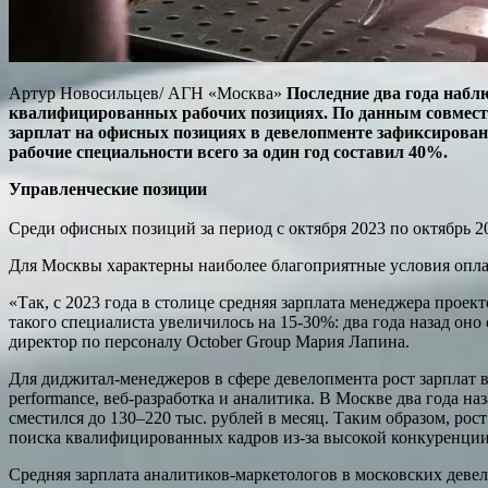
Артур Новосильцев/ АГН «Москва»
Последние два года набл
квалифицированных рабочих позициях. По данным совместно
зарплат на офисных позициях в девелопменте зафиксирован
рабочие специальности всего за один год составил 40%.
Управленческие позиции
Среди офисных позиций за период с октября 2023 по октябрь 
Для Москвы характерны наиболее благоприятные условия опла
«Так, с 2023 года в столице средняя зарплата менеджера проек
такого специалиста увеличилось на 15-30%: два года назад оно 
директор по персоналу October Group Мария Лапина.
Для диджитал-менеджеров в сфере девелопмента рост зарплат в
performance, веб‑разработка и аналитика. В Москве два года на
сместился до 130–220 тыс. рублей в месяц. Таким образом, рос
поиска квалифицированных кадров из‑за высокой конкуренции 
Средняя зарплата аналитиков-маркетологов в московских девело