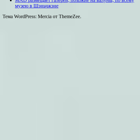
MAD размещает галереи, похожие на валуны, по всему
музею в Шэньчжэне
Тема WordPress: Mercia от ThemeZee.