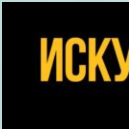
Перейти
к
содержимому