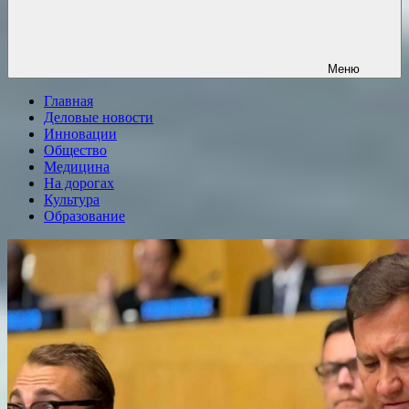
Меню
Главная
Деловые новости
Инновации
Общество
Медицина
На дорогах
Культура
Образование