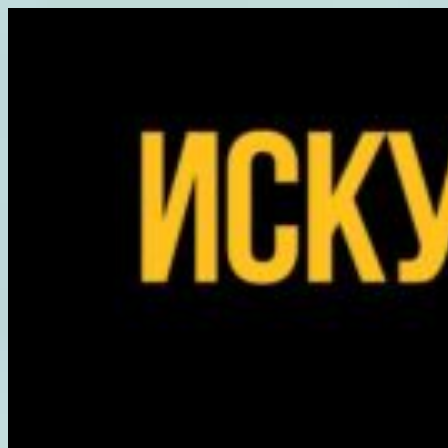
Перейти
к
содержимому