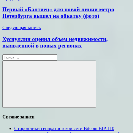
по
Первый «Балтиец» для новой линии метро
записям
Петербурга вышел на обкатку (фото)
Следующая запись
Хуснуллин оценил объем недвижимости,
выявленной в новых регионах
Поиск
для:
Поиск
Свежие записи
Сторонники сепаратистской сети Bitcoin BIP-110