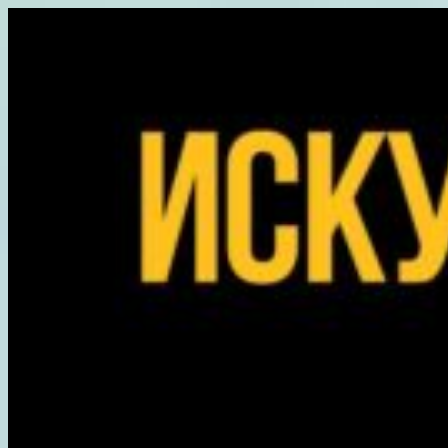
Перейти
к
содержимому