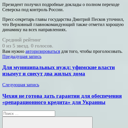
Президент получил подробные доклады о полном переходе
Северска под контроль России.
Пресс-секретарь главы государства Дмитрий Песков уточнил,
что Верховный главнокомандующий также отметил хорошую
динамику на всех направлениях.
Средний рейтинг
0 из 5 звезд. 0 голосов.
Вам нужно
авторизироваться
для того, чтобы проголосовать.
Навигация
Предыдущая запись
по
Для муниципальных нужд: уфимские власти
записям
изымут и снесут два жилых дома
Следующая запись
Чехия не готова дать гарантии для обеспечения
«репарационного кредита» для Украины
Поиск
для: