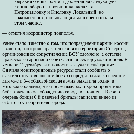
выравнивания фронта и давления на следующую
линию обороны противника, включая
Петропавловку и Кисловку. Локальный, но
важный успех, повышающий манёвренность на
этом участке,
— отметил координатор подполья.
Ранее стало известно о том, что подразделения армии России
взяли под контроль практически всю территорию Северска,
организованное сопротивление ВСУ сломлено, а остатки
вражеского гарнизона через частный сектор уходят в поля. В
четверг, 11 декабря, эти новости зазвучали ещё громче.
Сначала мониторинговые ресурсы стали сообщать о
фактическом завершении боёв за город, а ближе к середине
дня уже и 3-я общевойсковая армия выкатила ролик, в
котором сообщила, что после тяжёлых и кровопролитных
боёв задача по освобождению города выполнена. В свою
очередь бойцы 6-й казачьей бригады записали видео из
отбитого у неприятеля города.