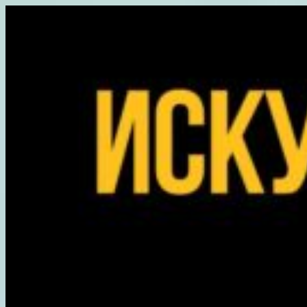
Перейти
к
содержимому