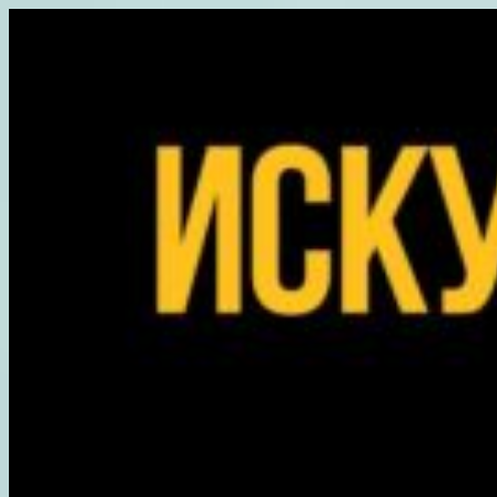
Перейти
к
содержимому