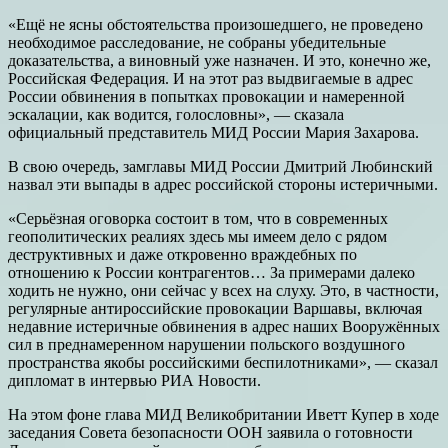
«Ещё не ясны обстоятельства произошедшего, не проведено
необходимое расследование, не собраны убедительные
доказательства, а виновный уже назначен. И это, конечно же,
Российская Федерация. И на этот раз выдвигаемые в адрес
России обвинения в попытках провокации и намеренной
эскалации, как водится, голословны», — сказала
официальный представитель МИД России Мария Захарова.
В свою очередь, замглавы МИД России Дмитрий Любинский
назвал эти выпады в адрес российской стороны истеричными.
«Серьёзная оговорка состоит в том, что в современных
геополитических реалиях здесь мы имеем дело с рядом
деструктивных и даже откровенно враждебных по
отношению к России контрагентов… За примерами далеко
ходить не нужно, они сейчас у всех на слуху. Это, в частности,
регулярные антироссийские провокации Варшавы, включая
недавние истеричные обвинения в адрес наших Вооружённых
сил в преднамеренном нарушении польского воздушного
пространства якобы российскими беспилотниками», — сказал
дипломат в интервью РИА Новости.
На этом фоне глава МИД Великобритании Иветт Купер в ходе
заседания Совета безопасности ООН заявила о готовности