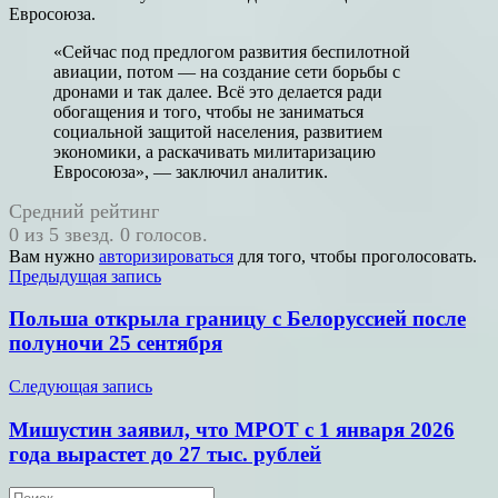
Евросоюза.
«Сейчас под предлогом развития беспилотной
авиации, потом — на создание сети борьбы с
дронами и так далее. Всё это делается ради
обогащения и того, чтобы не заниматься
социальной защитой населения, развитием
экономики, а раскачивать милитаризацию
Евросоюза», — заключил аналитик.
Средний рейтинг
0 из 5 звезд. 0 голосов.
Вам нужно
авторизироваться
для того, чтобы проголосовать.
Навигация
Предыдущая запись
по
Польша открыла границу с Белоруссией после
записям
полуночи 25 сентября
Следующая запись
Мишустин заявил, что МРОТ с 1 января 2026
года вырастет до 27 тыс. рублей
Поиск